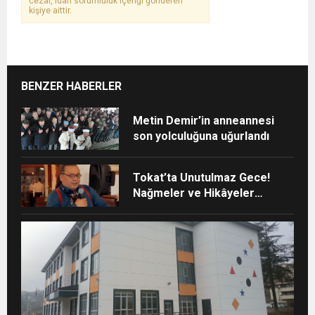
cezai, idari sorumluluk içeriği gönderen
kişiye aittir.
BENZER HABERLER
Metin Demir’in anneannesi
son yolculuğuna uğurlandı
Tokat’ta Unutulmaz Gece!
Nağmeler ve Hikâyeler
Buluştu