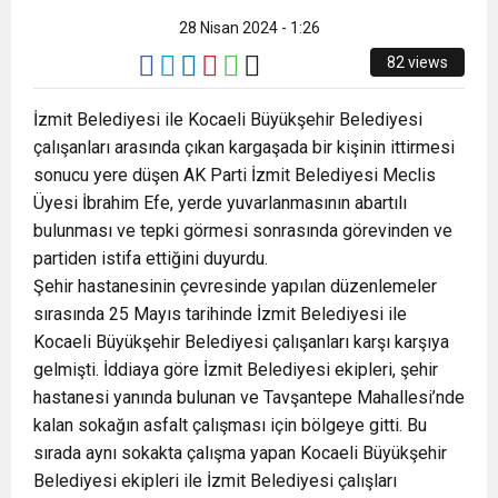
8:22
ZONGULDAK VALİ YARDIMCISI BALCI, ZGC’Yİ
28 Nisan 2024 - 1:26
82 views
ZİYARET ETTİ.
İzmit Belediyesi ile Kocaeli Büyükşehir Belediyesi
çalışanları arasında çıkan kargaşada bir kişinin ittirmesi
sonucu yere düşen AK Parti İzmit Belediyesi Meclis
Üyesi İbrahim Efe, yerde yuvarlanmasının abartılı
bulunması ve tepki görmesi sonrasında görevinden ve
partiden istifa ettiğini duyurdu.
Şehir hastanesinin çevresinde yapılan düzenlemeler
sırasında 25 Mayıs tarihinde İzmit Belediyesi ile
Kocaeli Büyükşehir Belediyesi çalışanları karşı karşıya
gelmişti. İddiaya göre İzmit Belediyesi ekipleri, şehir
hastanesi yanında bulunan ve Tavşantepe Mahallesi’nde
kalan sokağın asfalt çalışması için bölgeye gitti. Bu
sırada aynı sokakta çalışma yapan Kocaeli Büyükşehir
Belediyesi ekipleri ile İzmit Belediyesi çalışları