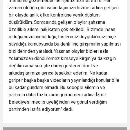
mefhumu gözetmeden her şartta hizmet ettim. Her
zaman olduğu gibi vatandaşımıza hizmet adına gelişen
bir olayda anlık öfke kontrolüne yenik düştüm,
düşürüldüm. Sonrasında gelişen olaylar şahsıma
özellikle ailemi hakikaten çok etkiledi. Bizimde insan
olduğumuzu unutulduğu, hislerimiz duygularımızı hiçe
sayıldığı, kamuoyunda bu denli linç girişiminin yapılması
bizi derinden yaraladı. Yaşanan olaylar bizleri asla
Yolumuzdan döndüremez kimseye kırgın ya da kızgın
değilim ama süreçte duruş gösteren dost ve
arkadaşlarımıza ayrıca teşekkür ederim. Ne kadar
gariptir başka başka videoların yayınlandığı konular bile
bu kadar gündem olmadı. Bu sebeple ailemin ve
partimin daha fazla zarar görmemesi adına İzmit
Belediyesi meclis üyeliğinden ve gönül verdiğim
partimden istifa ediyorum” dedi.