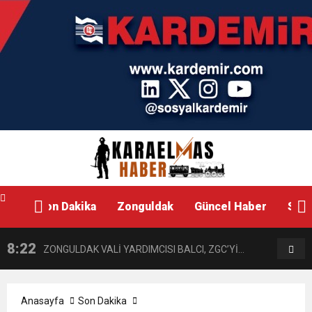
Son Dakika
Zonguldak
Güncel Haber
Siya
8:22
8:19
ZONGULDAK VALİ YARDIMCISI BALCI, ZGC’Yİ
AKB
ZİYARET ETTİ.
ZİY
Anasayfa
Son Dakika