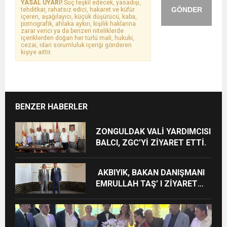
YASAL UYARI!
Suç teşkil edecek, yasadışı,
GÖNDER
tehditkar, rahatsız edici, hakaret ve küfür
içeren, aşağılayıcı, küçük düşürücü, kaba,
pornografik, ahlaka aykırı, kişilik haklarına
zarar verici ya da benzeri niteliklerde
içeriklerden doğan her türlü mali, hukuki,
cezai, idari sorumluluk içeriği gönderen
kişiye aittir.
BENZER HABERLER
ZONGULDAK VALİ YARDIMCISI
BALCI, ZGC’Yİ ZİYARET ETTİ.
AKBIYIK, BAKAN DANIŞMANI
EMRULLAH TAŞ’ I ZİYARET
ETTİ