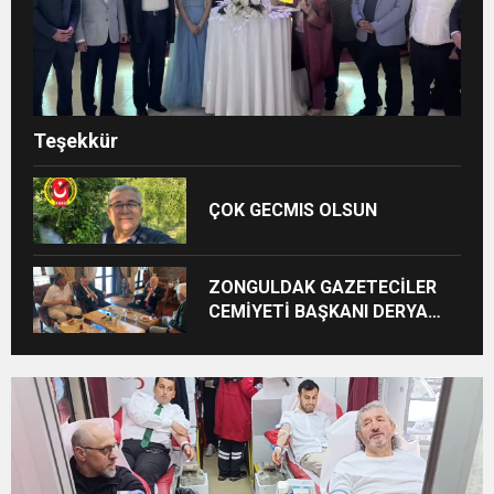
Teşekkür
ÇOK GECMIS OLSUN
ZONGULDAK GAZETECİLER
CEMİYETİ BAŞKANI DERYA
AKBIYIK’TAN HABERAL
AİLESİNE BAYRAM ZİYARETİ