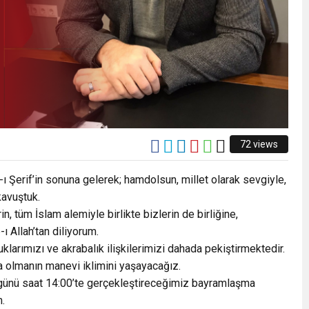
STEK
ISI BALCI, ZGC’Yİ ZİYARET ETTİ.
72 views
Şerif’in sonuna gelerek; hamdolsun, millet olarak sevgiyle,
avuştuk.
 tüm İslam alemiyle birlikte bizlerin de birliğine,
ı Allah’tan diliyorum.
klarımızı ve akrabalık ilişkilerimizi dahada pekiştirmektedir.
a olmanın manevi iklimini yaşayacağız.
i günü saat 14:00’te gerçekleştireceğimiz bayramlaşma
.