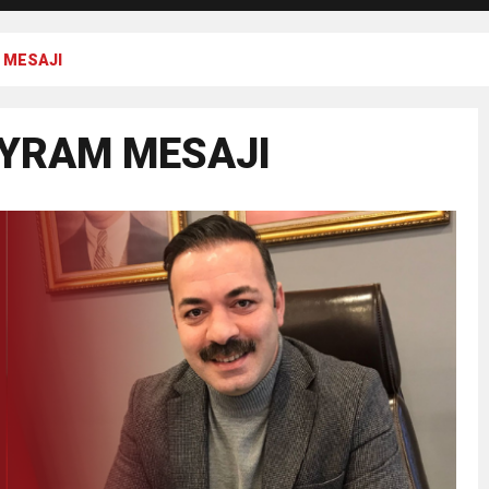
 MESAJI
YRAM MESAJI
ER CEMİYETİ BAŞKANI DERYA AKBIYIK’TAN HABERAL AİLESİNE BAY
K: “KAN VERMEK HAYAT KURTARMAKTIR”
M DESTEK
ete Suç Duyurusu
a Gençlik ve Spor Bayramımızı Coşkuyla Kutladık.