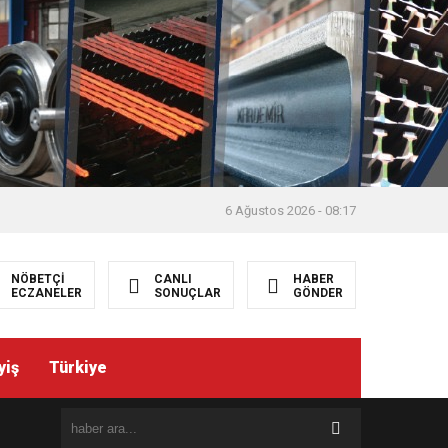
6 Ağustos 2026 - 08:17
NÖBETÇİ
CANLI
HABER
ECZANELER
SONUÇLAR
GÖNDER
yiş
Türkiye