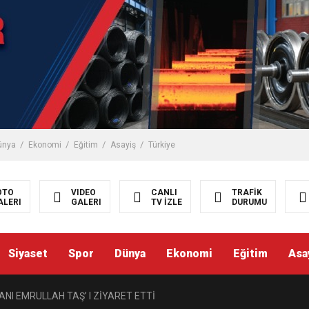
ünya
Ekonomi
Eğitim
Asayiş
Türkiye
OTO
VIDEO
CANLI
TRAFİK
ALERI
GALERI
TV İZLE
DURUMU
STEK
Siyaset
Spor
Dünya
Ekonomi
Eğitim
Asa
ISI BALCI, ZGC’Yİ ZİYARET ETTİ.
ANI EMRULLAH TAŞ’ I ZİYARET ETTİ