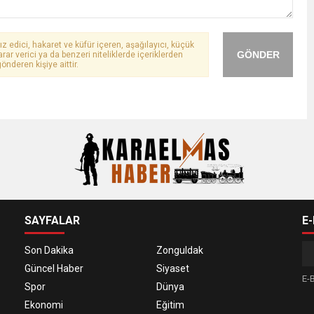
ız edici, hakaret ve küfür içeren, aşağılayıcı, küçük
GÖNDER
arar verici ya da benzeri niteliklerde içeriklerden
önderen kişiye aittir.
SAYFALAR
E
Son Dakika
Zonguldak
Güncel Haber
Siyaset
E-B
Spor
Dünya
Ekonomi
Eğitim