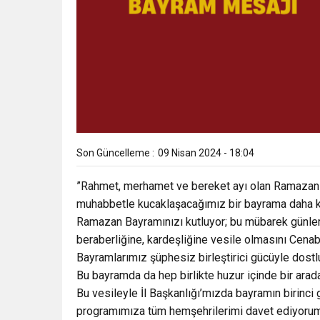
11:03
ZGC’DEN KIZILAY’A DE
8:22
ZONGULDAK VALİ YARDIMC
Son Güncelleme :
09 Nisan 2024 - 18:04
”Rahmet, merhamet ve bereket ayı olan Ramazan-ı 
muhabbetle kucaklaşacağımız bir bayrama daha k
Ramazan Bayramınızı kutluyor; bu mübarek günlerin,
beraberliğine, kardeşliğine vesile olmasını Cenab-
Bayramlarımız şüphesiz birleştirici gücüyle dostlu
Bu bayramda da hep birlikte huzur içinde bir arad
Bu vesileyle İl Başkanlığı’mızda bayramın birinc
programımıza tüm hemşehrilerimi davet ediyorum