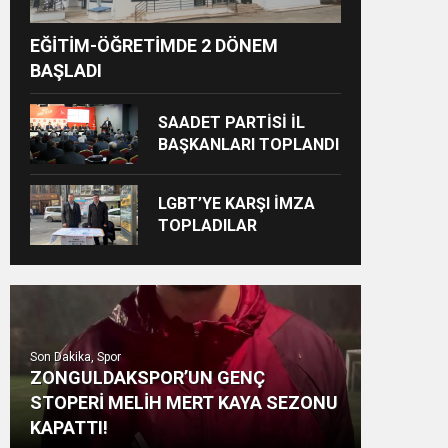
EĞİTİM-ÖĞRETİMDE 2 DÖNEM
BAŞLADI
SAADET PARTİSİ İL
BAŞKANLARI TOPLANDI
LGBT’YE KARŞI İMZA
TOPLADILAR
Son Dakika, Spor
ZONGULDAKSPOR’UN GENÇ
STOPERİ MELİH MERT KAYA SEZONU
KAPATTI!