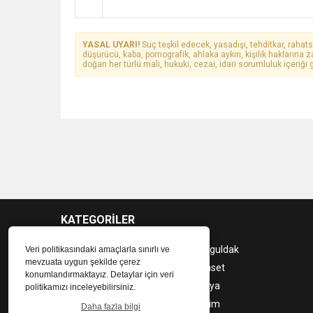
YASAL UYARI!
Suç teşkil edecek, yasadışı, tehditkar, rahats
düşürücü, kaba, pornografik, ahlaka aykırı, kişilik haklarına z
doğan her türlü mali, hukuki, cezai, idari sorumluluk içeriği g
KATEGORİLER
Son Dakika
Zonguldak
Veri politikasındaki amaçlarla sınırlı ve
mevzuata uygun şekilde çerez
Güncel Haber
Siyaset
konumlandırmaktayız. Detaylar için veri
Spor
Dünya
politikamızı inceleyebilirsiniz.
Ekonomi
Eğitim
Daha fazla bilgi