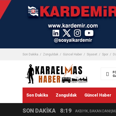
Son Dakika
Zonguldak
Güncel Haber
Siyaset
Spor
D
F
G
11:03
ZGC’DEN KIZILAY’A DE
8:22
Son Dakika
Zonguldak
Güncel Haber
ZONGULDAK VALİ YARDIMC
SON DAKİKA
8:19
AKBIYIK, BAKAN DANIŞM