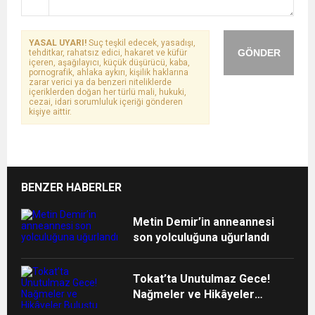
YASAL UYARI!
Suç teşkil edecek, yasadışı,
GÖNDER
tehditkar, rahatsız edici, hakaret ve küfür
içeren, aşağılayıcı, küçük düşürücü, kaba,
pornografik, ahlaka aykırı, kişilik haklarına
zarar verici ya da benzeri niteliklerde
içeriklerden doğan her türlü mali, hukuki,
cezai, idari sorumluluk içeriği gönderen
kişiye aittir.
BENZER HABERLER
Metin Demir’in anneannesi
son yolculuğuna uğurlandı
Tokat’ta Unutulmaz Gece!
Nağmeler ve Hikâyeler
Buluştu