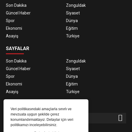
Son Dakika
Zonguldak
Güncel Haber
Siyaset
Spor
Dünya
Ekonomi
Eğitim
Asayiş
Türkiye
SAYFALAR
Son Dakika
Zonguldak
Güncel Haber
Siyaset
Spor
Dünya
Ekonomi
Eğitim
Asayiş
Türkiye
E-BÜLTEN ABONELİĞİ
Veri politikasındaki amaçlarla sınırlı ve
mevzuata uygun şekilde çerez
konumlandırmaktayız. Detaylar için veri
politikamızı inceleyebilirsiniz.
E-Bülten aboneliği ile haberlere daha hızlı erişin.