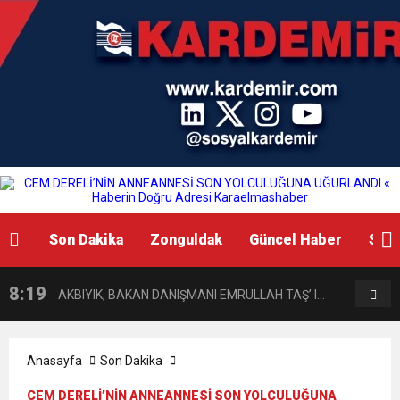
11:03
ZGC’DEN KIZILAY’A DESTEK
8:22
Son Dakika
Zonguldak
Güncel Haber
Siya
ZONGULDAK VALİ YARDIMCISI BALCI, ZGC’Yİ
8:19
AKBIYIK, BAKAN DANIŞMANI EMRULLAH TAŞ’ I
ZİYARET ETTİ.
1:13
Teşekkür
ZİYARET ETTİ
Anasayfa
Son Dakika
CEM DERELİ’NİN ANNEANNESİ SON YOLCULUĞUNA