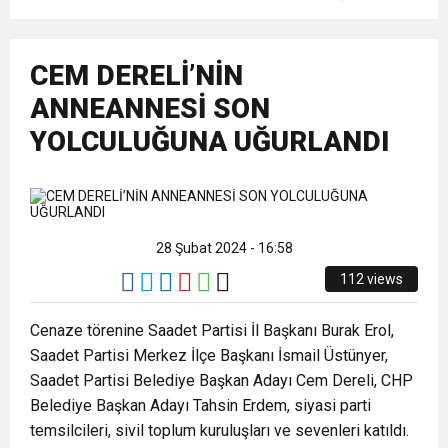
12:00
ÇOK GECMIS OLSUN
UĞURLANDI
16:47
ZONGULDAK GAZETECİLER CEMİYETİ
CEM DERELİ’NİN
ANNEANNESİ SON
15:05
BAŞKAN DERYA AKBIYIK: “KAN VERMEK
BAŞKANI DERYA AKBIYIK’TAN HABERAL
YOLCULUĞUNA UĞURLANDI
15:03
HALK OYUNLARINA TAM DESTEK
HAYAT KURTARMAKTIR”
AİLESİNE BAYRAM ZİYARETİ
14:28
CHP’li Kadınlara Hakarete Suç Duyurusu
28 Şubat 2024 - 16:58
112 views
14:24
19 Mayıs Atatürk’ü Anma Gençlik ve Spor
Cenaze törenine Saadet Partisi İl Başkanı Burak Erol,
Saadet Partisi Merkez İlçe Başkanı İsmail Üstünyer,
11:03
ZGC’DEN KIZILAY’A DESTEK
Bayramımızı Coşkuyla Kutladık.
Saadet Partisi Belediye Başkan Adayı Cem Dereli, CHP
Belediye Başkan Adayı Tahsin Erdem, siyasi parti
8:22
ZONGULDAK VALİ YARDIMCISI BALCI, ZGC’Yİ
temsilcileri, sivil toplum kuruluşları ve sevenleri katıldı.