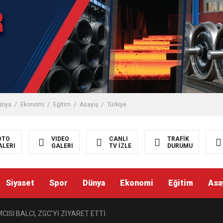
ünya
Ekonomi
Eğitim
Asayiş
Türkiye
OTO
VIDEO
CANLI
TRAFİK
ALERI
GALERI
TV İZLE
DURUMU
Siyaset
Spor
Dünya
Ekonomi
Eğitim
Asa
ISI BALCI, ZGC’Yİ ZİYARET ETTİ.