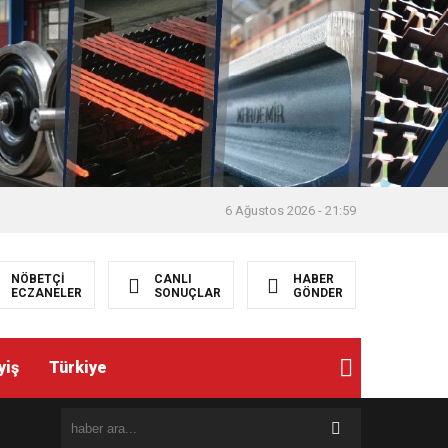
6 Ağustos 2026 - 21:59
NÖBETÇİ
CANLI
HABER
ECZANELER
SONUÇLAR
GÖNDER
yiş
Türkiye
8:19
AKBIYIK, BAKAN DANIŞMANI EMRULLAH TAŞ’ I ZİYARE