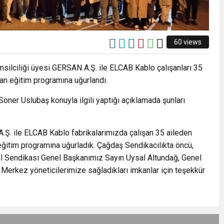
60 views
silciliği üyesi GERSAN A.Ş. ile ELCAB Kablo çalışanları 35
an eğitim programına uğurlandı.
ner Uslubaş konuyla ilgili yaptığı açıklamada şunları
Ş. ile ELCAB Kablo fabrikalarımızda çalışan 35 aileden
ğitim programına uğurladık. Çağdaş Sendikacılıkta öncü,
al Sendikası Genel Başkanımız Sayın Uysal Altundağ, Genel
erkez yöneticilerimize sağladıkları imkanlar için teşekkür