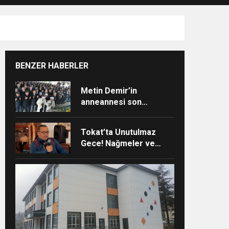
BENZER HABERLER
Metin Demir’in
anneannesi son
yolculuğuna uğurlandı
Tokat’ta Unutulmaz
Gece! Nağmeler ve
Hikâyeler Buluştu