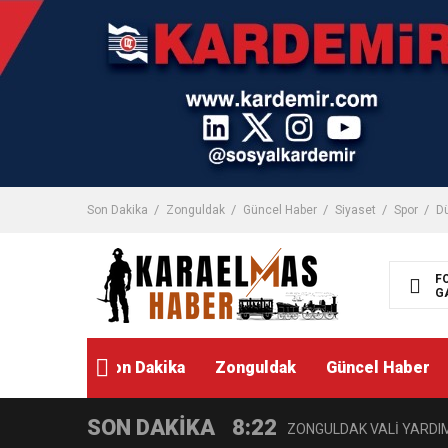
Son Dakika
Zonguldak
Güncel Haber
Siyaset
Spor
D
F
G
Son Dakika
Zonguldak
Güncel Haber
SON DAKİKA
8:22
ZONGULDAK VALİ YARDIMC