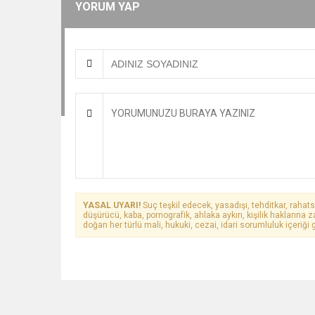
YORUM YAP
YASAL UYARI!
Suç teşkil edecek, yasadışı, tehditkar, rahats
düşürücü, kaba, pornografik, ahlaka aykırı, kişilik haklarına z
doğan her türlü mali, hukuki, cezai, idari sorumluluk içeriği g