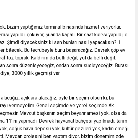
k, bizim yaptığımız terminal binasında hizmet veriyorlar,
sı yapıldı, çöküyor, şuanda kapalı. Bir saat kulesi yapıldı, o
maz. Şimdi diyeceksiniz ki sen bunları nasıl yapacaksın? 1
jeler bitecek. Bu tecrübeyle bunu başaracağız. Devrek çöp ev
 toz toprak. Kaldırım da belli değil, yol da belli değil.
ondan sonra düzenleyeceğiz, ondan sonra süsleyeceğiz. Burası
diye, 3000 yıllık geçmişi var.
 alacağız, açık ara alacağız, öyle bir seçim olsun ki, bu
urayı vermeyelim. Genel seçimde ve yerel seçimde Ak
ç geçmesin.Mevcut başkanın seçim beyannamesi yok, olsa da
sına 11’ini yapmadı. Devrek hayvanat bahçesi yapılmadı, tarım
 yok, soğuk hava deposu yok, kültür gezileri yok, kadın emeği
etti. Meydan projesini ben yaptım diyor, bizim dönemimizde