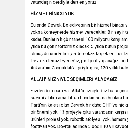
vatandaşın derdiyle dertleniyoruz.
HİZMET BİNASI YOK
Şu anda Devrek Belediyesinin bir hizmet binası yo
yoksa konteynerde hizmet verecekler. Bir seyir tera
kadar. Bunların hiçbir tanesi 160 milyonu karşıla
yılda bu şehir tertemiz olacak. 5 yılda bütün pro
olmuş durumda, her yerde sokak köpeklerİ, her taraf
Devrek’i temizleyeceğiz, pırıl pırıl yapacağız, 
Ankara’nın Zonguldak’a giriş kapısı, 120 yıllık bele
ALLAH’IN İZNİYLE SEÇİMLERİ ALACAĞIZ
Sizden bir ricam var, Allah’ın izniyle biz bu seçimi
seçimi alalım ama lütfen bundan sonra bunlara b
Parti’nin kalesi olan Devrek bir daha CHP’ye hi
bir önemi yok. 13 projeyle çıktı vatandaşın karşı
ürünleri projesi yok, robotik atölyesi yok, hamam
festivali yok, Devrek aslında 5 değil 10 yıl kayb