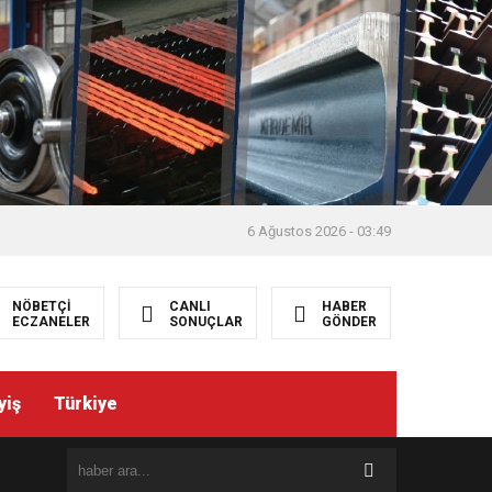
6 Ağustos 2026 - 03:49
NÖBETÇİ
CANLI
HABER
ECZANELER
SONUÇLAR
GÖNDER
yiş
Türkiye