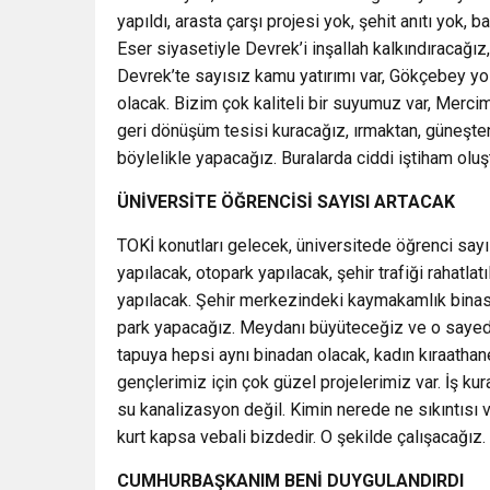
yapıldı, arasta çarşı projesi yok, şehit anıtı yok,
Eser siyasetiyle Devrek’i inşallah kalkındıracağı
Devrek’te sayısız kamu yatırımı var, Gökçebey yo
olacak. Bizim çok kaliteli bir suyumuz var, Merci
geri dönüşüm tesisi kuracağız, ırmaktan, güneşten
böylelikle yapacağız. Buralarda ciddi iştiham oluş
ÜNİVERSİTE ÖĞRENCİSİ SAYISI ARTACAK
TOKİ konutları gelecek, üniversitede öğrenci say
yapılacak, otopark yapılacak, şehir trafiği rahatlat
yapılacak. Şehir merkezindeki kaymakamlık binasın
park yapacağız. Meydanı büyüteceğiz ve o sayede
tapuya hepsi aynı binadan olacak, kadın kıraathan
gençlerimiz için çok güzel projelerimiz var. İş k
su kanalizasyon değil. Kimin nerede ne sıkıntısı 
kurt kapsa vebali bizdedir. O şekilde çalışacağız. 
CUMHURBAŞKANIM BENİ DUYGULANDIRDI