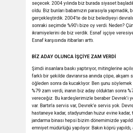
seçecek. 2004 yılında biz burada siyaset başladık
oldu. Biz bunları babamızın parasıyla yapmadık, b
gerçekleştirdik. 2004’te de biz belediyeyi devral
sonraki seçimde %90’ı bize oy verdi. Neden? Çünkü
ikramiyelerini de biz verdik. Esnaf işçiye veresi
Esnaf karşısında itibarları arttı.
BİZ ADAY OLUNCA İŞÇİYE ZAM VERDİ
Şimdi insanlara baskı yaptırıyor, mitinglerine açıl
farklı bir şekilde davranırsa anında çöpe, akşam
öğleden sonra da kucaklıyor. Ben şunu söylemek 
%79 zam verdi, inanın biz aday olduktan sonra %7
vereceğiz. Bu kardeşlerimizle beraber Devrek’i y
var. Bartın’a servis var, Devrek’e servis yok. Dev
hastaneye kadar, stadyumdan huzur evine kadar, te
jandarma binası hepsi bizim dönemimizde yapıldı
emniyet müdürlüğü yapılıyor. Bakın köprü yapıldı, a