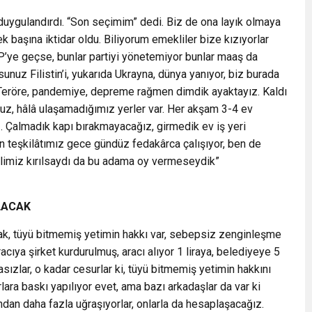
ygulandırdı. “Son seçimim” dedi. Biz de ona layık olmaya
k başına iktidar oldu. Biliyorum emekliler bize kızıyorlar
’ye geçse, bunlar partiyi yönetemiyor bunlar maaş da
uz Filistin’i, yukarıda Ukrayna, dünya yanıyor, biz burada
. Teröre, pandemiye, depreme rağmen dimdik ayaktayız. Kaldı
uz, hâlâ ulaşamadığımız yerler var. Her akşam 3-4 ev
iz. Çalmadık kapı bırakmayacağız, girmedik ev iş yeri
n teşkilâtımız gece gündüz fedakârca çalışıyor, ben de
elimiz kırılsaydı da bu adama oy vermeseydik”
LACAK
acak, tüyü bitmemiş yetimin hakkı var, sebepsiz zenginleşme
 aracıya şirket kurdurulmuş, aracı alıyor 1 liraya, belediyeye 5
vasızlar, o kadar cesurlar ki, tüyü bitmemiş yetimin hakkını
ra baskı yapılıyor evet, ama bazı arkadaşlar da var ki
dan daha fazla uğraşıyorlar, onlarla da hesaplaşacağız.