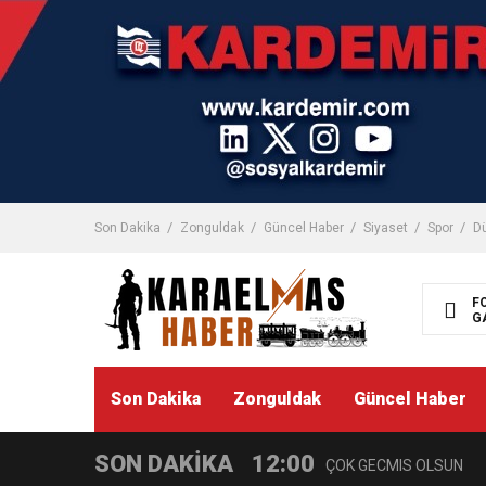
11:03
ZGC’DEN KIZILAY’A DE
Son Dakika
Zonguldak
Güncel Haber
Siyaset
Spor
D
8:22
ZONGULDAK VALİ YARDIMC
F
G
8:19
AKBIYIK, BAKAN DANIŞM
1:13
Son Dakika
Zonguldak
Güncel Haber
Teşekkür
SON DAKİKA
12:00
ÇOK GECMIS OLSUN