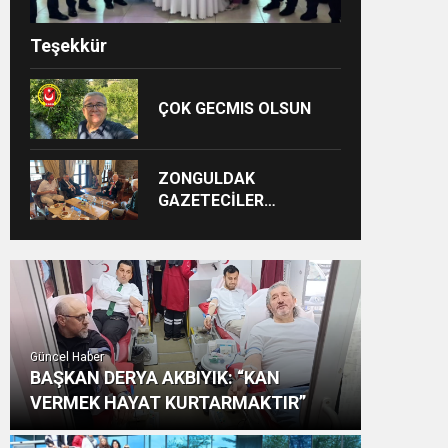
Teşekkür
ÇOK GECMIS OLSUN
ZONGULDAK
GAZETECİLER
CEMİYETİ BAŞKANI
DERYA AKBIYIK’TAN
HABERAL AİLESİNE
BAYRAM ZİYARETİ
Güncel Haber
BAŞKAN DERYA AKBIYIK: “KAN
VERMEK HAYAT KURTARMAKTIR”