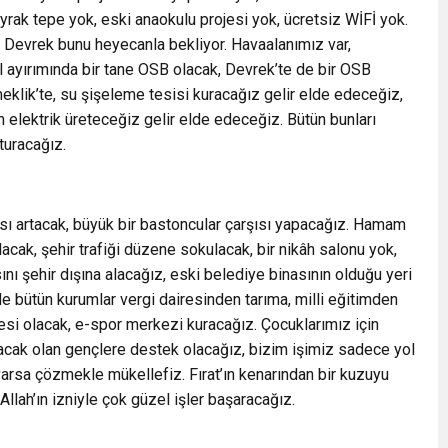
 bayrak tepe yok, eski anaokulu projesi yok, ücretsiz WİFİ yok.
z, Devrek bunu heyecanla bekliyor. Havaalanımız var,
l ayırımında bir tane OSB olacak, Devrek’te de bir OSB
meklik’te, su şişeleme tesisi kuracağız gelir elde edeceğiz,
 elektrik üreteceğiz gelir elde edeceğiz. Bütün bunları
turacağız.
ısı artacak, büyük bir bastoncular çarşısı yapacağız. Hamam
ılacak, şehir trafiği düzene sokulacak, bir nikâh salonu yok,
ı şehir dışına alacağız, eski belediye binasının olduğu yeri
 bütün kurumlar vergi dairesinden tarıma, milli eğitimden
esi olacak, e-spor merkezi kuracağız. Çocuklarımız için
uracak olan gençlere destek olacağız, bizim işimiz sadece yol
varsa çözmekle mükellefiz. Fırat’ın kenarından bir kuzuyu
Allah’ın izniyle çok güzel işler başaracağız.