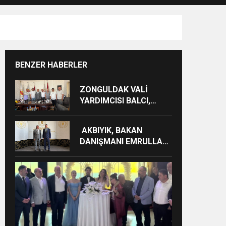
RAM
BENZER HABERLER
ZONGULDAK VALİ
YARDIMCISI BALCI,
ZGC’Yİ ZİYARET ETTİ.
AKBIYIK, BAKAN
DANIŞMANI EMRULLAH
TAŞ’ I ZİYARET ETTİ