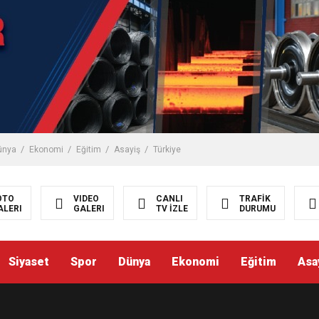
STEK
ünya
Ekonomi
Eğitim
Asayiş
Türkiye
ISI BALCI, ZGC’Yİ ZİYARET ETTİ.
OTO
VIDEO
CANLI
TRAFİK
ALERI
GALERI
TV İZLE
DURUMU
ANI EMRULLAH TAŞ’ I ZİYARET ETTİ
Siyaset
Spor
Dünya
Ekonomi
Eğitim
Asa