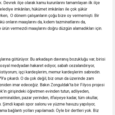
. Devrek ilçe olarak kamu kurunlarını tamamlayan ilk ilçe
elediye imkânları, hükümet imkânları ile çok şükür
ırken, O dönem çalışanların çoğu bize oy vermemişti. Bir
 onların maaşlarını da, kıdem tazminatlarını da,
ye ürün vermezdi maaşlarını doğru düzgün alamadıkları için.
ışlarına götürüyor. Bu arkadaşın davranış bozukluğu var; birisi
 sosyal medyadan hakaret ediyor, sabah cezalandırıyor,
istiyorum; işçi kardeşlerim, memur kardeşlerim sabredin.
9’a çıkardı. O da çok değil, biz onun da üzerinde zam
eniden imar edeceğiz. Bakın Zonguldak’ta bir Filyos projesi
rek’in girişindeki öğretmen evinden tutun, adliyeden,
rminalden, pazar yerinden, itfaiyeye kadar, tüm okullar,
. Şimdi kapalı spor salonu ve yüzme havuzu yapılıyor,
ma bağlantı yolları yapılamadı. Öyle bir dertleri yok. Biz