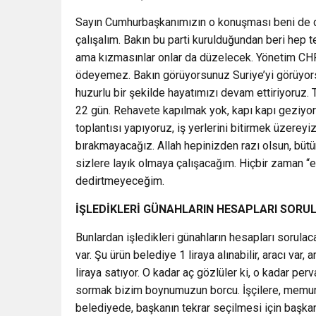
Sayın Cumhurbaşkanımızın o konuşması beni de du
çalışalım. Bakın bu parti kurulduğundan beri hep te
ama kızmasınlar onlar da düzelecek. Yönetim CHP
ödeyemez. Bakın görüyorsunuz Suriye’yi görüyorsun
huzurlu bir şekilde hayatımızı devam ettiriyoruz
22 gün. Rehavete kapılmak yok, kapı kapı geziyor
toplantısı yapıyoruz, iş yerlerini bitirmek üzerey
bırakmayacağız. Allah hepinizden razı olsun, bütü
sizlere layık olmaya çalışacağım. Hiçbir zaman “
dedirtmeyeceğim.
İŞLEDİKLERİ GÜNAHLARIN HESAPLARI SORU
Bunlardan işledikleri günahların hesapları sorul
var. Şu ürün belediye 1 liraya alınabilir, aracı var,
liraya satıyor. O kadar aç gözlüler ki, o kadar per
sormak bizim boynumuzun borcu. İşçilere, memurla
belediyede, başkanın tekrar seçilmesi için başkan