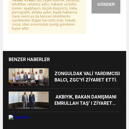
YASAL UYARI!
Suç teşkil edecek, yasadışı,
GÖNDER
tehditkar, rahatsız edici, hakaret ve küfür
içeren, aşağılayıcı, küçük düşürücü, kaba,
pornografik, ahlaka aykırı, kişilik haklarına
zarar verici ya da benzeri niteliklerde
içeriklerden doğan her türlü mali, hukuki,
cezai, idari sorumluluk içeriği gönderen
kişiye aittir.
BENZER HABERLER
ZONGULDAK VALİ YARDIMCISI
BALCI, ZGC’Yİ ZİYARET ETTİ.
AKBIYIK, BAKAN DANIŞMANI
EMRULLAH TAŞ’ I ZİYARET
ETTİ