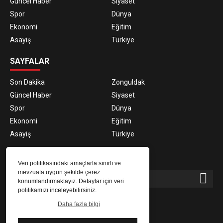
Güncel Haber
Siyaset
Spor
Dünya
Ekonomi
Eğitim
Asayiş
Türkiye
SAYFALAR
Son Dakika
Zonguldak
Güncel Haber
Siyaset
Spor
Dünya
Ekonomi
Eğitim
Asayiş
Türkiye
E-BÜLTEN ABONELİĞİ
Veri politikasındaki amaçlarla sınırlı ve
mevzuata uygun şekilde çerez
konumlandırmaktayız. Detaylar için veri
politikamızı inceleyebilirsiniz.
E-Bülten aboneliği ile haberlere daha hızlı erişin.
Daha fazla bilgi