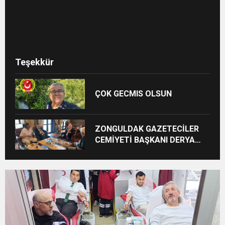
Teşekkür
ÇOK GECMIS OLSUN
ZONGULDAK GAZETECİLER
CEMİYETİ BAŞKANI DERYA
AKBIYIK’TAN HABERAL
AİLESİNE BAYRAM ZİYARETİ