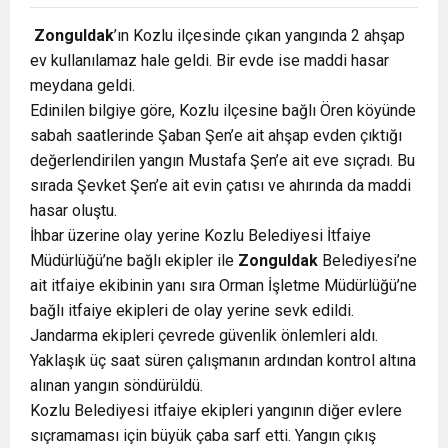
Zonguldak
’ın Kozlu ilçesinde çıkan yangında 2 ahşap
ev kullanılamaz hale geldi. Bir evde ise maddi hasar
meydana geldi.
Edinilen bilgiye göre, Kozlu ilçesine bağlı Ören köyünde
sabah saatlerinde Şaban Şen’e ait ahşap evden çıktığı
değerlendirilen yangın Mustafa Şen’e ait eve sıçradı. Bu
sırada Şevket Şen’e ait evin çatısı ve ahırında da maddi
hasar oluştu.
İhbar üzerine olay yerine Kozlu Belediyesi İtfaiye
Müdürlüğü’ne bağlı ekipler ile
Zonguldak
Belediyesi’ne
ait itfaiye ekibinin yanı sıra Orman İşletme Müdürlüğü’ne
bağlı itfaiye ekipleri de olay yerine sevk edildi.
Jandarma ekipleri çevrede güvenlik önlemleri aldı.
Yaklaşık üç saat süren çalışmanın ardından kontrol altına
alınan yangın söndürüldü.
Kozlu Belediyesi itfaiye ekipleri yangının diğer evlere
sıçramaması için büyük çaba sarf etti. Yangın çıkış