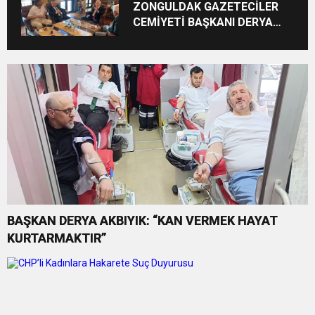
ZONGULDAK GAZETECİLER
CEMİYETİ BAŞKANI DERYA
AKBIYIK’TAN HABERAL
AİLESİNE BAYRAM ZİYARETİ
BAŞKAN DERYA AKBIYIK: “KAN VERMEK HAYAT
KURTARMAKTIR”