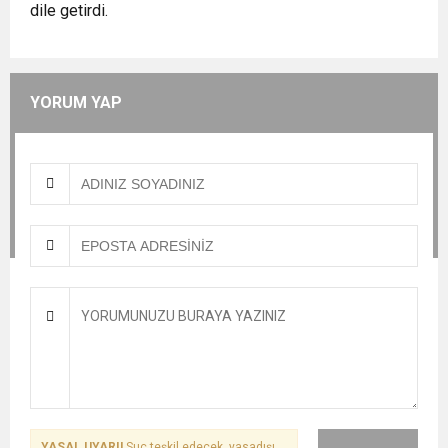
dile getirdi.
YORUM YAP
YASAL UYARI!
Suç teşkil edecek, yasadışı,