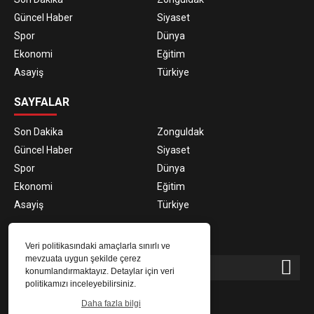
Güncel Haber
Siyaset
Spor
Dünya
Ekonomi
Eğitim
Asayiş
Türkiye
SAYFALAR
Son Dakika
Zonguldak
Güncel Haber
Siyaset
Spor
Dünya
Ekonomi
Eğitim
Asayiş
Türkiye
E-BÜLTEN ABONELİĞİ
Veri politikasındaki amaçlarla sınırlı ve
mevzuata uygun şekilde çerez
konumlandırmaktayız. Detaylar için veri
politikamızı inceleyebilirsiniz.
E-Bülten aboneliği ile haberlere daha hızlı erişin.
Daha fazla bilgi