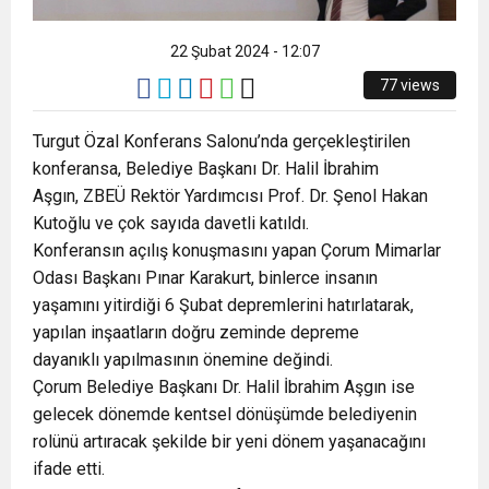
8:22
ZONGULDAK VALİ YARDIMCISI BALCI, ZGC’Yİ
22 Şubat 2024 - 12:07
ZİYARET ETTİ.
77 views
Turgut Özal Konferans Salonu’nda gerçekleştirilen
konferansa, Belediye Başkanı Dr. Halil İbrahim
Aşgın, ZBEÜ Rektör Yardımcısı Prof. Dr. Şenol Hakan
Kutoğlu ve çok sayıda davetli katıldı.
Konferansın açılış konuşmasını yapan Çorum Mimarlar
Odası Başkanı Pınar Karakurt, binlerce insanın
yaşamını yitirdiği 6 Şubat depremlerini hatırlatarak,
yapılan inşaatların doğru zeminde depreme
dayanıklı yapılmasının önemine değindi.
Çorum Belediye Başkanı Dr. Halil İbrahim Aşgın ise
gelecek dönemde kentsel dönüşümde belediyenin
rolünü artıracak şekilde bir yeni dönem yaşanacağını
ifade etti.