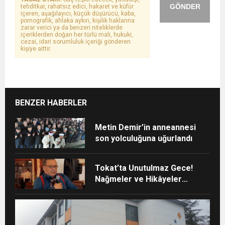
GÖNDER
tehditkar, rahatsız edici, hakaret ve küfür
içeren, aşağılayıcı, küçük düşürücü, kaba,
pornografik, ahlaka aykırı, kişilik haklarına
zarar verici ya da benzeri niteliklerde
içeriklerden doğan her türlü mali, hukuki,
cezai, idari sorumluluk içeriği gönderen
kişiye aittir.
BENZER HABERLER
Metin Demir’in anneannesi
son yolculuğuna uğurlandı
Tokat’ta Unutulmaz Gece!
Nağmeler ve Hikâyeler
Buluştu