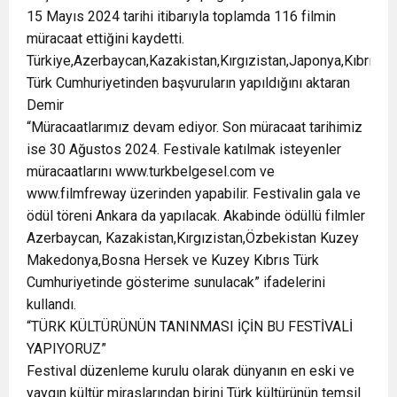
15 Mayıs 2024 tarihi itibarıyla toplamda 116 filmin
müracaat ettiğini kaydetti.
Türkiye,Azerbaycan,Kazakistan,Kırgızistan,Japonya,Kıbrıs
Türk Cumhuriyetinden başvuruların yapıldığını aktaran
Demir
“Müracaatlarımız devam ediyor. Son müracaat tarihimiz
ise 30 Ağustos 2024. Festivale katılmak isteyenler
müracaatlarını www.turkbelgesel.com ve
www.filmfreway üzerinden yapabilir. Festivalin gala ve
ödül töreni Ankara da yapılacak. Akabinde ödüllü filmler
Azerbaycan, Kazakistan,Kırgızistan,Özbekistan Kuzey
Makedonya,Bosna Hersek ve Kuzey Kıbrıs Türk
Cumhuriyetinde gösterime sunulacak” ifadelerini
kullandı.
“TÜRK KÜLTÜRÜNÜN TANINMASI İÇİN BU FESTİVALİ
YAPIYORUZ”
Festival düzenleme kurulu olarak dünyanın en eski ve
yaygın kültür miraslarından birini Türk kültürünün temsil