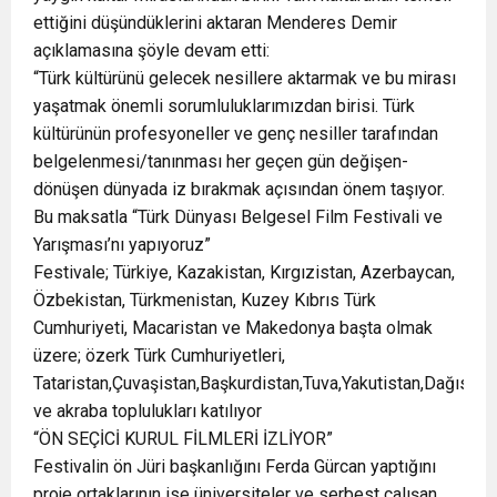
ettiğini düşündüklerini aktaran Menderes Demir
açıklamasına şöyle devam etti:
“Türk kültürünü gelecek nesillere aktarmak ve bu mirası
yaşatmak önemli sorumluluklarımızdan birisi. Türk
kültürünün profesyoneller ve genç nesiller tarafından
belgelenmesi/tanınması her geçen gün değişen-
dönüşen dünyada iz bırakmak açısından önem taşıyor.
Bu maksatla “Türk Dünyası Belgesel Film Festivali ve
Yarışması’nı yapıyoruz”
Festivale; Türkiye, Kazakistan, Kırgızistan, Azerbaycan,
Özbekistan, Türkmenistan, Kuzey Kıbrıs Türk
Cumhuriyeti, Macaristan ve Makedonya başta olmak
üzere; özerk Türk Cumhuriyetleri,
Tataristan,Çuvaşistan,Başkurdistan,Tuva,Yakutistan,Dağısta
ve akraba toplulukları katılıyor
“ÖN SEÇİCİ KURUL FİLMLERİ İZLİYOR”
Festivalin ön Jüri başkanlığını Ferda Gürcan yaptığını
proje ortaklarının ise üniversiteler ve serbest çalışan