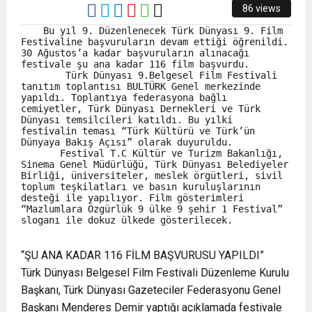
86 views
    Bu yıl 9. Düzenlenecek Türk Dünyası 9. Film 
Festivaline başvuruların devam ettiği öğrenildi. 
30 Ağustos’a kadar başvuruların alınacağı 
festivale şu ana kadar 116 film başvurdu. 

        Türk Dünyası 9.Belgesel Film Festivali 
tanıtım toplantısı BULTÜRK Genel merkezinde 
yapıldı. Toplantıya federasyona bağlı 
cemiyetler, Türk Dünyası Dernekleri ve Türk 
Dünyası temsilcileri katıldı. Bu yılki 
festivalin teması “Türk Kültürü ve Türk’ün 
Dünyaya Bakış Açısı” olarak duyuruldu. 

       Festival T.C Kültür ve Turizm Bakanlığı, 
Sinema Genel Müdürlüğü, Türk Dünyası Belediyeler 
Birliği, üniversiteler, meslek örgütleri, sivil 
toplum teşkilatları ve basın kuruluşlarının 
desteği ile yapılıyor. Film gösterimleri 
“Mazlumlara Özgürlük 9 ülke 9 şehir 1 Festival” 
sloganı ile dokuz ülkede gösterilecek.
“ŞU ANA KADAR 116 FİLM BAŞVURUSU YAPILDI”
Türk Dünyası Belgesel Film Festivali Düzenleme Kurulu
Başkanı, Türk Dünyası Gazeteciler Federasyonu Genel
Başkanı Menderes Demir yaptığı açıklamada festivale