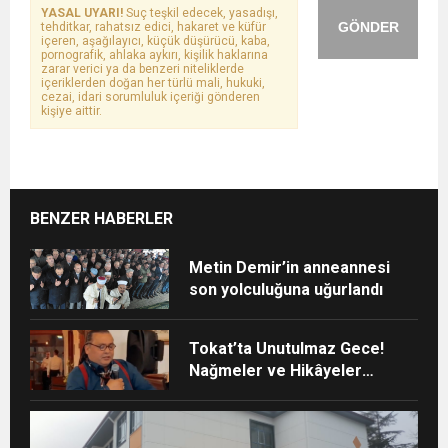
YASAL UYARI!
Suç teşkil edecek, yasadışı,
GÖNDER
tehditkar, rahatsız edici, hakaret ve küfür
içeren, aşağılayıcı, küçük düşürücü, kaba,
pornografik, ahlaka aykırı, kişilik haklarına
zarar verici ya da benzeri niteliklerde
içeriklerden doğan her türlü mali, hukuki,
cezai, idari sorumluluk içeriği gönderen
kişiye aittir.
BENZER HABERLER
Metin Demir’in anneannesi
son yolculuğuna uğurlandı
Tokat’ta Unutulmaz Gece!
Nağmeler ve Hikâyeler
Buluştu