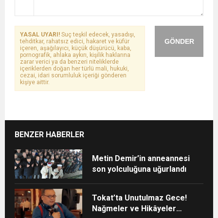
YASAL UYARI!
Suç teşkil edecek, yasadışı,
GÖNDER
tehditkar, rahatsız edici, hakaret ve küfür
içeren, aşağılayıcı, küçük düşürücü, kaba,
pornografik, ahlaka aykırı, kişilik haklarına
zarar verici ya da benzeri niteliklerde
içeriklerden doğan her türlü mali, hukuki,
cezai, idari sorumluluk içeriği gönderen
kişiye aittir.
BENZER HABERLER
Metin Demir’in anneannesi
son yolculuğuna uğurlandı
Tokat’ta Unutulmaz Gece!
Nağmeler ve Hikâyeler