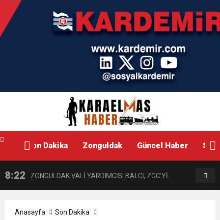
Son Dakika
Zonguldak
Güncel Haber
Siya
8:22
8:19
ZONGULDAK VALİ YARDIMCISI BALCI, ZGC’Yİ
AKB
ZİYARET ETTİ.
ZİY
Anasayfa
Son Dakika