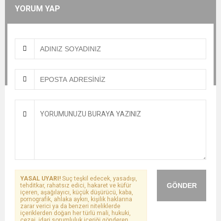
YORUM YAP
YASAL UYARI!
Suç teşkil edecek, yasadışı,
GÖNDER
tehditkar, rahatsız edici, hakaret ve küfür
içeren, aşağılayıcı, küçük düşürücü, kaba,
pornografik, ahlaka aykırı, kişilik haklarına
zarar verici ya da benzeri niteliklerde
içeriklerden doğan her türlü mali, hukuki,
cezai, idari sorumluluk içeriği gönderen