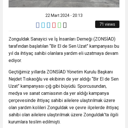
8:22
ZONGULDAK VALİ YARDIMCISI BALCI, ZGC’Yİ
22 Mart 2024 - 20:13
ZİYARET ETTİ.
71 views
Zonguldak Sanayici ve İş İnsanları Derneği (ZONSİAD)
tarafından başlatılan “Bir El de Sen Uzat” kampanyası bu
yıl da ihtiyaç sahibi olanlara yardım eli uzatmaya devam
ediyor.
Geçtiğimiz yıllarda ZONSİAD Yönetim Kurulu Başkanı
Nejdet Tıskaoğlu ve ekibinin de yer aldığı “Bir El de Sen
Uzat” kampanyası çığ gibi büyüdü. Sporcusundan,
medya ve sanat camiasının da yer aldığı kampanya
çerçevesinde ihtiyaç sahibi ailelere ulaştırılmak üzere
olan yardım kolileri Zonguldak ve çevre ilçelerde ihtiyaç
sahibi olan ailelere ulaştırılmak üzere Zonguldak’ta ilgili
kurumlara teslim edilmişti.