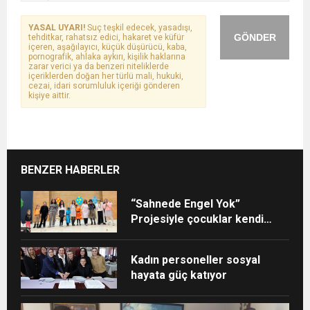
YASAL UYARI!
Suç teşkil edecek, yasadışı,
GÖNDER
tehditkar, rahatsız edici, hakaret ve küfür
içeren, aşağılayıcı, küçük düşürücü, kaba,
pornografik, ahlaka aykırı, kişilik haklarına
zarar verici ya da benzeri niteliklerde
içeriklerden doğan her türlü mali, hukuki,
cezai, idari sorumluluk içeriği gönderen
kişiye aittir.
BENZER HABERLER
“Sahnede Engel Yok”
Projesiyle çocuklar kendi
yıldızlarını keşfetti
Kadın personeller sosyal
hayata güç katıyor