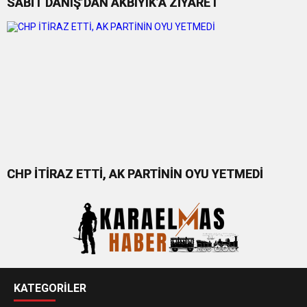
SABİT DANIŞ’DAN AKBIYIK’A ZİYARET
CHP İTİRAZ ETTİ, AK PARTİNİN OYU YETMEDİ
KATEGORİLER