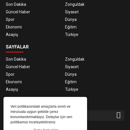
Son Dakika
Zonguldak
Güncel Haber
Siyaset
Spor
Dünya
Ekonomi
Eğitim
Asayiş
Türkiye
SAYFALAR
Son Dakika
Zonguldak
Güncel Haber
Siyaset
Spor
Dünya
Ekonomi
Eğitim
Asayiş
Türkiye
E-BÜLTEN ABONELİĞİ
Veri politikasındaki amaçlarla sınırlı ve
mevzuata uygun şekilde çerez
konumlandırmaktayız. Detaylar için veri
politikamızı inceleyebilirsiniz.
E-Bülten aboneliği ile haberlere daha hızlı erişin.