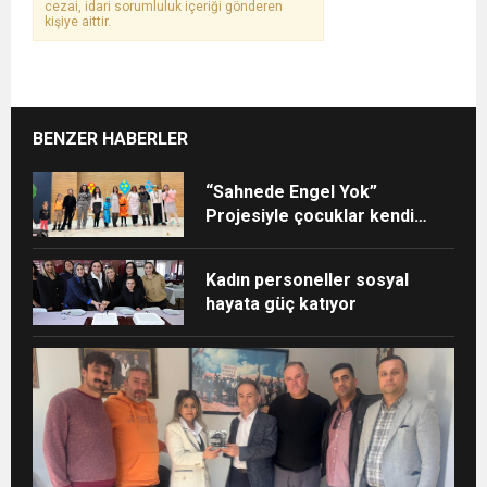
cezai, idari sorumluluk içeriği gönderen
kişiye aittir.
BENZER HABERLER
“Sahnede Engel Yok”
Projesiyle çocuklar kendi
yıldızlarını keşfetti
Kadın personeller sosyal
hayata güç katıyor