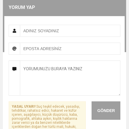
8:22
ZONGULDAK VALİ YARDIMCISI BALCI, ZGC’Yİ
YORUM YAP
ZİYARET ETTİ.
YASAL UYARI!
Suç teşkil edecek, yasadışı,
GÖNDER
tehditkar, rahatsız edici, hakaret ve küfür
içeren, aşağılayıcı, küçük düşürücü, kaba,
pornografik, ahlaka aykırı, kişilik haklarına
zarar verici ya da benzeri niteliklerde
içeriklerden doğan her türlü mali, hukuki,