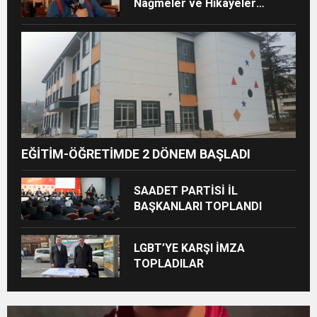
Nağmeler ve Hikâyeler
Buluştu
EĞİTİM-ÖĞRETİMDE 2 DÖNEM BAŞLADI
SAADET PARTİSİ İL
BAŞKANLARI TOPLANDI
LGBT’YE KARŞI İMZA
TOPLADILAR