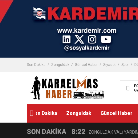
Son Dakika
Zonguldak
Güncel Haber
Siyaset
Spor
D
F
G
Son Dakika
Zonguldak
Güncel Haber
SON DAKİKA
8:22
ZONGULDAK VALİ YARDIMC