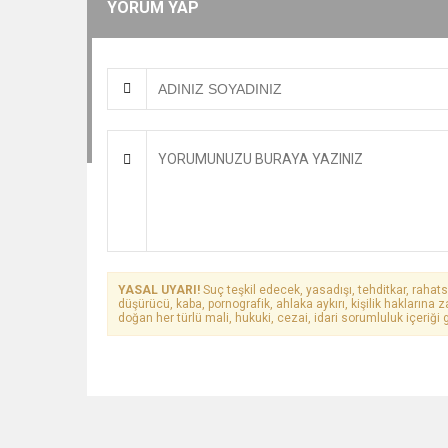
YORUM YAP
YASAL UYARI!
Suç teşkil edecek, yasadışı, tehditkar, rahats
düşürücü, kaba, pornografik, ahlaka aykırı, kişilik haklarına z
doğan her türlü mali, hukuki, cezai, idari sorumluluk içeriği g