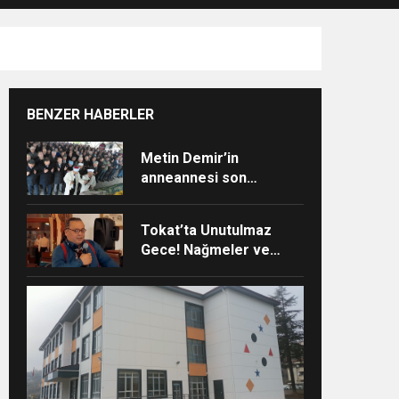
BENZER HABERLER
Metin Demir’in
anneannesi son
yolculuğuna uğurlandı
Tokat’ta Unutulmaz
Gece! Nağmeler ve
Hikâyeler Buluştu