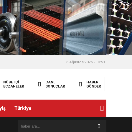
6 Ağustos 2026 - 10:53
NÖBETÇİ
CANLI
HABER
ECZANELER
SONUÇLAR
GÖNDER
yiş
Türkiye
8:19
AKBIYIK, BAKAN DANIŞMANI EMRULLAH TAŞ’ I ZİYARE