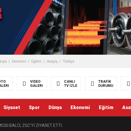
ünya
Ekonomi
Eğitim
Asayiş
Türkiye
OTO
VIDEO
CANLI
TRAFİK
ALERI
GALERI
TV İZLE
DURUMU
Siyaset
Spor
Dünya
Ekonomi
Eğitim
Asa
ISI BALCI, ZGC’Yİ ZİYARET ETTİ.