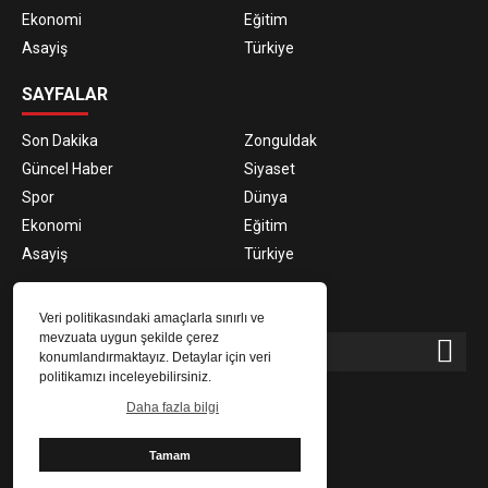
Ekonomi
Eğitim
Asayiş
Türkiye
SAYFALAR
Son Dakika
Zonguldak
Güncel Haber
Siyaset
Spor
Dünya
Ekonomi
Eğitim
Asayiş
Türkiye
E-BÜLTEN ABONELİĞİ
Veri politikasındaki amaçlarla sınırlı ve
mevzuata uygun şekilde çerez
konumlandırmaktayız. Detaylar için veri
politikamızı inceleyebilirsiniz.
E-Bülten aboneliği ile haberlere daha hızlı erişin.
Daha fazla bilgi
Tamam