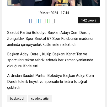
8:22
ZONGULDAK VALİ YARDIMCISI BALCI, ZGC’Yİ
19 Mart 2024 - 17:44
ZİYARET ETTİ.
142 views
Saadet Partisi Belediye Başkan Adayı Cem Dereli,
Zonguldak Spor Basket 67 Spor Kulübünün madenci
anıtında şampiyonluk kutlamalarına katıldı.
Başkan Adayı Dereli, Kulüp Başkanı Kanat Tan ve
sporcuları tekrar tebrik ederek her zaman yanlarında
olduğunu ifade etti.
Ardından Saadet Partisi Belediye Başkan Adayı Cem
Dereli teknik heyet ve sporcularla hatıra fotoğrafı
çektirdi.
basketbol
saadetpartisi