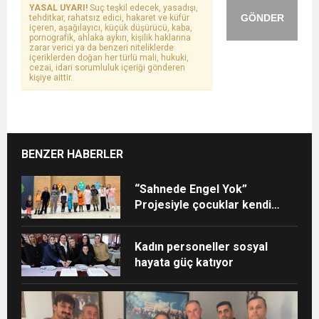
YASAL UYARI!
Suç teşkil edecek, yasadışı,
GÖNDER
tehditkar, rahatsız edici, hakaret ve küfür
içeren, aşağılayıcı, küçük düşürücü, kaba,
pornografik, ahlaka aykırı, kişilik haklarına
zarar verici ya da benzeri niteliklerde
içeriklerden doğan her türlü mali, hukuki,
cezai, idari sorumluluk içeriği gönderen
kişiye aittir.
BENZER HABERLER
“Sahnede Engel Yok”
Projesiyle çocuklar kendi
yıldızlarını keşfetti
Kadın personeller sosyal
hayata güç katıyor