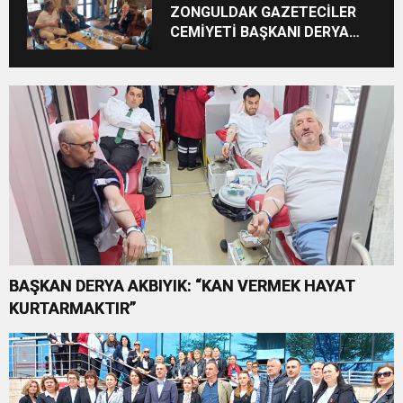
ZONGULDAK GAZETECİLER
CEMİYETİ BAŞKANI DERYA
AKBIYIK’TAN HABERAL
AİLESİNE BAYRAM ZİYARETİ
BAŞKAN DERYA AKBIYIK: “KAN VERMEK HAYAT
KURTARMAKTIR”