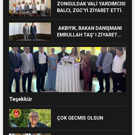
ZONGULDAK VALİ YARDIMCISI
BALCI, ZGC’Yİ ZİYARET ETTİ.
AKBIYIK, BAKAN DANIŞMANI
EMRULLAH TAŞ’ I ZİYARET
ETTİ
Teşekkür
ÇOK GECMIS OLSUN