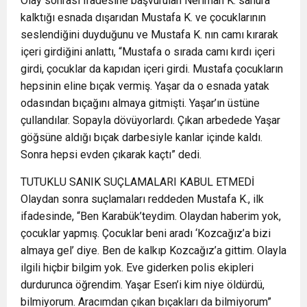
Olay sonrası ifadesine başvurulan Neriman K. sahura
kalktığı esnada dışarıdan Mustafa K. ve çocuklarının
seslendiğini duyduğunu ve Mustafa K. nın camı kırarak
içeri girdiğini anlattı, “Mustafa o sırada camı kırdı içeri
girdi, çocuklar da kapıdan içeri girdi. Mustafa çocukların
hepsinin eline bıçak vermiş. Yaşar da o esnada yatak
odasından bıçağını almaya gitmişti. Yaşar’ın üstüne
çullandılar. Sopayla dövüyorlardı. Çıkan arbedede Yaşar
göğsüne aldığı bıçak darbesiyle kanlar içinde kaldı.
Sonra hepsi evden çıkarak kaçtı” dedi.
TUTUKLU SANIK SUÇLAMALARI KABUL ETMEDİ
Olaydan sonra suçlamaları reddeden Mustafa K., ilk
ifadesinde, “Ben Karabük’teydim. Olaydan haberim yok,
çocuklar yapmış. Çocuklar beni aradı ‘Kozcağız’a bizi
almaya gel’ diye. Ben de kalkıp Kozcağız’a gittim. Olayla
ilgili hiçbir bilgim yok. Eve giderken polis ekipleri
durdurunca öğrendim. Yaşar Esen’i kim niye öldürdü,
bilmiyorum. Aracımdan çıkan bıçakları da bilmiyorum”