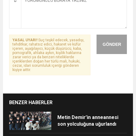
YASAL UYARI!
Suç teşkil edecek, yasadışı,
GÖNDER
tehditkar, rahatsız edici, hakaret ve küfür
içeren, aşağılayıcı, küçük düşürücü, kaba,
pornografik, ahlaka aykırı, kişilik haklarına
zarar verici ya da benzeri niteliklerde
içeriklerden doğan her türlü mali, hukuki,
cezai, idari sorumluluk içeriği gönderen
kişiye aittir.
BENZER HABERLER
Metin Demir’in anneannesi
son yolculuğuna uğurlandı