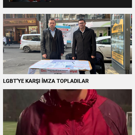
LGBT’YE KARŞI İMZA TOPLADILAR