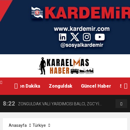
Son Dakika
Zonguldak
Güncel Haber
Siya
8:22
8:19
ZONGULDAK VALİ YARDIMCISI BALCI, ZGC’Yİ
AKB
ZİYARET ETTİ.
ZİY
Anasayfa
Türkiye