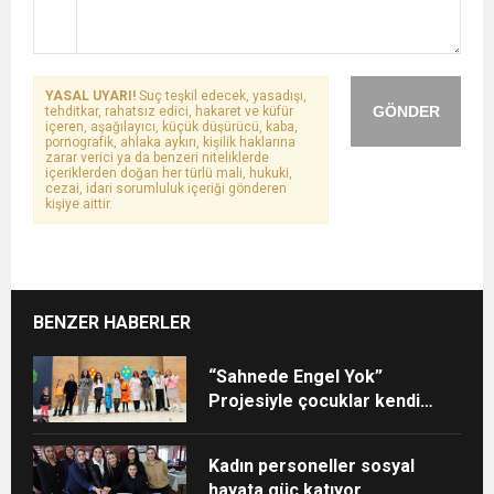
YASAL UYARI!
Suç teşkil edecek, yasadışı,
GÖNDER
tehditkar, rahatsız edici, hakaret ve küfür
içeren, aşağılayıcı, küçük düşürücü, kaba,
pornografik, ahlaka aykırı, kişilik haklarına
zarar verici ya da benzeri niteliklerde
içeriklerden doğan her türlü mali, hukuki,
cezai, idari sorumluluk içeriği gönderen
kişiye aittir.
BENZER HABERLER
“Sahnede Engel Yok”
Projesiyle çocuklar kendi
yıldızlarını keşfetti
Kadın personeller sosyal
hayata güç katıyor