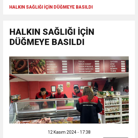
HALKIN SAĞLIĞI İÇİN DÜĞMEYE BASILDI
12:00
ÇOK GECMIS OLSUN
16:47
ZONGULDAK GAZETECİLER CEMİYETİ
HALKIN SAĞLIĞI İÇİN
DÜĞMEYE BASILDI
15:05
BAŞKAN DERYA AKBIYIK: “KAN VERMEK
BAŞKANI DERYA AKBIYIK’TAN HABERAL
15:03
HALK OYUNLARINA TAM DESTEK
HAYAT KURTARMAKTIR”
AİLESİNE BAYRAM ZİYARETİ
14:28
CHP’li Kadınlara Hakarete Suç Duyurusu
14:24
19 Mayıs Atatürk’ü Anma Gençlik ve Spor
11:03
ZGC’DEN KIZILAY’A DESTEK
Bayramımızı Coşkuyla Kutladık.
12 Kasım 2024 - 17:38