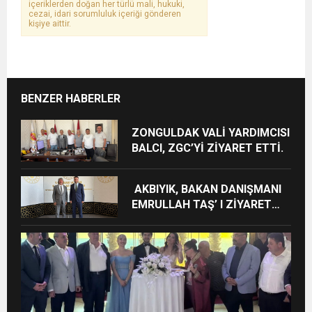
içeriklerden doğan her türlü mali, hukuki,
cezai, idari sorumluluk içeriği gönderen
kişiye aittir.
BENZER HABERLER
ZONGULDAK VALİ YARDIMCISI
BALCI, ZGC’Yİ ZİYARET ETTİ.
AKBIYIK, BAKAN DANIŞMANI
EMRULLAH TAŞ’ I ZİYARET
ETTİ