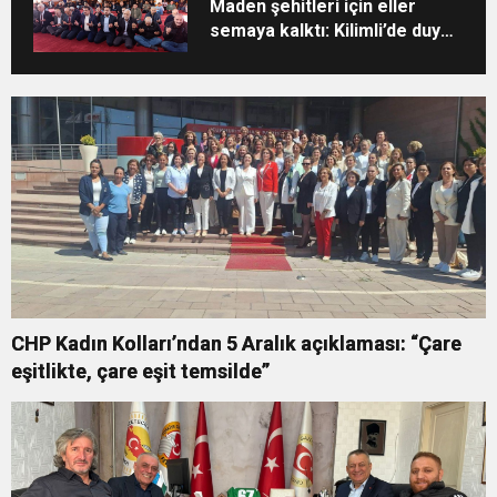
Maden şehitleri için eller
semaya kalktı: Kilimli’de duygu
dolu anma töreni
CHP Kadın Kolları’ndan 5 Aralık açıklaması: “Çare
eşitlikte, çare eşit temsilde”