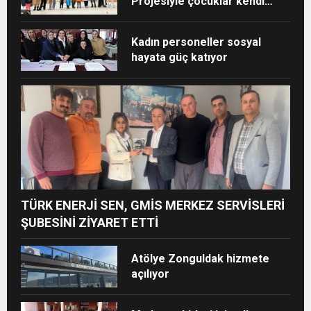
Projesiyle çocuklar kendi
yıldızlarını keşfetti
Kadın personeller sosyal
hayata güç katıyor
TÜRK ENERJİ SEN, GMİS MERKEZ SERVİSLERİ
ŞUBESİNİ ZİYARET ETTİ
Atölye Zonguldak hizmete
açılıyor