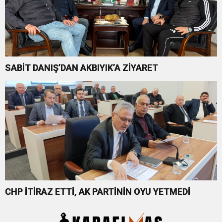
SABİT DANIŞ’DAN AKBIYIK’A ZİYARET
CHP İTİRAZ ETTİ, AK PARTİNİN OYU YETMEDİ