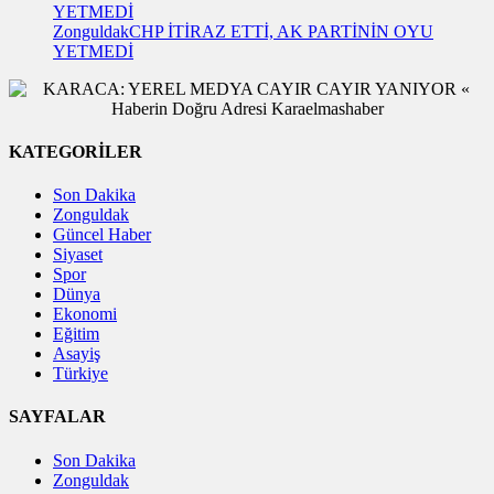
Zonguldak
CHP İTİRAZ ETTİ, AK PARTİNİN OYU
YETMEDİ
KATEGORİLER
Son Dakika
Zonguldak
Güncel Haber
Siyaset
Spor
Dünya
Ekonomi
Eğitim
Asayiş
Türkiye
SAYFALAR
Son Dakika
Zonguldak