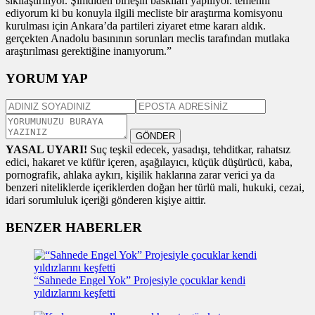
sıkılaştırılıyor. Şimdiden birleşin baskilari yapılıyor. temenni
ediyorum ki bu konuyla ilgili mecliste bir araştırma komisyonu
kurulması için Ankara’da partileri ziyaret etme kararı aldık.
gerçekten Anadolu basınının sorunları meclis tarafından mutlaka
araştırılması gerektiğine inanıyorum.”
YORUM YAP
GÖNDER
YASAL UYARI!
Suç teşkil edecek, yasadışı, tehditkar, rahatsız
edici, hakaret ve küfür içeren, aşağılayıcı, küçük düşürücü, kaba,
pornografik, ahlaka aykırı, kişilik haklarına zarar verici ya da
benzeri niteliklerde içeriklerden doğan her türlü mali, hukuki, cezai,
idari sorumluluk içeriği gönderen kişiye aittir.
BENZER HABERLER
“Sahnede Engel Yok” Projesiyle çocuklar kendi
yıldızlarını keşfetti