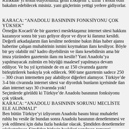
Kırıkkale’yi tehdit ediyorsunuz gelin Eskişehir‘i, İzmir’i tehdit edin
bakalım edebilecek misiniz. yani güçlerinin yettigi yerlere gidiyorlar.
KARACA: “ANADOLU BASINININ FONKSİYONU ÇOK
YÜKSEK”
Örneğin Kocaeli’de bir gazeteci meslektaşımız internet sitesi hakkını
kazanıyor sonra bir yazı geliyor diyor ve diyor ki ilanınız kesildi.
Değerli arkadaşlarım ilan kesilme nedenine bakın ihlas haber ajansı
haberine çalışan muhabirinin ismini koymaktan ilanı kesiliyor. Böyle
bir şey olabilir mi? kadro diyebilirsin ve ilanı kesebilirsin ama bir
imza yüzünden gazetenin ilanı mı kesilir? Yani Anadolu’ya
yapılmayacak zulmün en büyüğü maalesef yapılmaya devam
ediliyor. Ve bu yıl içerisinde de en az 150 civarında gazete
birleştirilerek baskıyla yok edilecek. 900 tane gazetenin sadece 250
– 300 civarı internetten pay alabiliyor diğerleri alamıyor. Türkiye’de
3-4 bin civarında internet sitesi var diyorduk bunların içerisinde ilan
alan internet sayı 30 civarında yok!
Seçimlerde görüldü ki Türkiye’de Anadolu basınının fonksiyonu
çok yüksek.
KARACA: “ANADOLU BASINININ SORUNU MECLİSTE
ELE ALINMALI”
Ben bütün Türkiye’yi izliyorum Anadolu basını biraz muhalefet
ruhlu bu vesile ile bundan sonra Anadolu basınının denetlenmesi ve
yok edilmesi için daha fazla baskılar olacak. Şimdiden denetlemeler