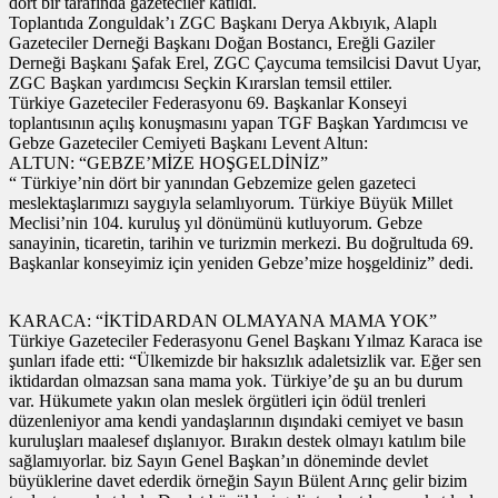
dört bir tarafında gazeteciler katıldı.
Toplantıda Zonguldak’ı ZGC Başkanı Derya Akbıyık, Alaplı
Gazeteciler Derneği Başkanı Doğan Bostancı, Ereğli Gaziler
Derneği Başkanı Şafak Erel, ZGC Çaycuma temsilcisi Davut Uyar,
ZGC Başkan yardımcısı Seçkin Kırarslan temsil ettiler.
Türkiye Gazeteciler Federasyonu 69. Başkanlar Konseyi
toplantısının açılış konuşmasını yapan TGF Başkan Yardımcısı ve
Gebze Gazeteciler Cemiyeti Başkanı Levent Altun:
ALTUN: “GEBZE’MİZE HOŞGELDİNİZ”
“ Türkiye’nin dört bir yanından Gebzemize gelen gazeteci
meslektaşlarımızı saygıyla selamlıyorum. Türkiye Büyük Millet
Meclisi’nin 104. kuruluş yıl dönümünü kutluyorum. Gebze
sanayinin, ticaretin, tarihin ve turizmin merkezi. Bu doğrultuda 69.
Başkanlar konseyimiz için yeniden Gebze’mize hoşgeldiniz” dedi.
KARACA: “İKTİDARDAN OLMAYANA MAMA YOK”
Türkiye Gazeteciler Federasyonu Genel Başkanı Yılmaz Karaca ise
şunları ifade etti: “Ülkemizde bir haksızlık adaletsizlik var. Eğer sen
iktidardan olmazsan sana mama yok. Türkiye’de şu an bu durum
var. Hükumete yakın olan meslek örgütleri için ödül trenleri
düzenleniyor ama kendi yandaşlarının dışındaki cemiyet ve basın
kuruluşları maalesef dışlanıyor. Bırakın destek olmayı katılım bile
sağlamıyorlar. biz Sayın Genel Başkan’ın döneminde devlet
büyüklerine davet ederdik örneğin Sayın Bülent Arınç gelir bizim