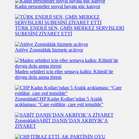
Kadın personeller sosyal hayata güç katıyor
TÜRK ENERJİ SEN, GMİS MERKEZ SERVİSLERİ
ŞUBESİNİ ZİYARET ETTİ
Atölye Zonguldak hizmete açılıyor
Maden şehitleri için eller semaya kalktı: Kilimli’de
duygu dolu anma töreni
Zonguldak
CHP Kadın Kolları’ndan 5 Aralık
açıklaması: “Çare eşitlikte, çare eşit temsilde”
Zonguldak
SABİT DANIŞ’DAN AKBIYIK’A
ZİYARET