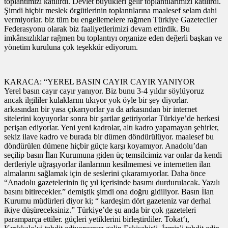
toplantımızı katılırdı. Devlet büyükleri gelir toplantılarımızı katılırdı.
Şimdi hiçbir meslek örgütlerinin toplantılarına maalesef selam dahi
vermiyorlar. biz tüm bu engellemelere rağmen Türkiye Gazeteciler
Federasyonu olarak biz faaliyetlerimizi devam ettirdik. Bu
imkânsızlıklar rağmen bu toplantıyı organize eden değerli başkan ve
yönetim kuruluna çok teşekkür ediyorum.
KARACA: “YEREL BASIN CAYIR CAYIR YANIYOR
Yerel basın cayır cayır yanıyor. Biz bunu 3-4 yıldır söylüyoruz
ancak ilgililer kulaklarını tıkıyor yok öyle bir şey diyorlar.
arkasından bir yasa çıkarıyorlar ya da arkasından bir internet
sitelerini koyuyorlar sonra bir şartlar getiriyorlar Türkiye’de herkesi
perişan ediyorlar. Yeni yeni kadrolar, altı kadro yapamayan şehirler,
sekiz ilave kadro ve burada bir dümen döndürülüyor. maalesef bu
döndürülen dümene hiçbir güçte karşı koyamıyor. Anadolu’dan
seçilip basın İlan Kurumuna giden üç temsilcimiz var onlar da kendi
dertleriyle uğraşıyorlar ilanlarının kesilmemesi ve internetten ilan
almalarını sağlamak için de seslerini çıkaramıyorlar. Daha önce
“Anadolu gazetelerinin üç yıl içerisinde basımı durdurulacak. Yazılı
basını bitirecekler.” demiştik şimdi ona doğru gidiliyor. Basın İlan
Kurumu müdürleri diyor ki; “ kardeşim dört gazeteniz var derhal
ikiye düşüreceksiniz.” Türkiye’de şu anda bir çok gazeteleri
paramparça ettiler. güçleri yetiklerini birleştirdiler. Tokat‘ı,