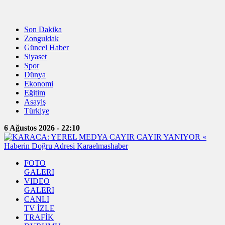
Son Dakika
Zonguldak
Güncel Haber
Siyaset
Spor
Dünya
Ekonomi
Eğitim
Asayiş
Türkiye
6 Ağustos 2026 - 22:10
FOTO
GALERI
VIDEO
GALERI
CANLI
TV İZLE
TRAFİK