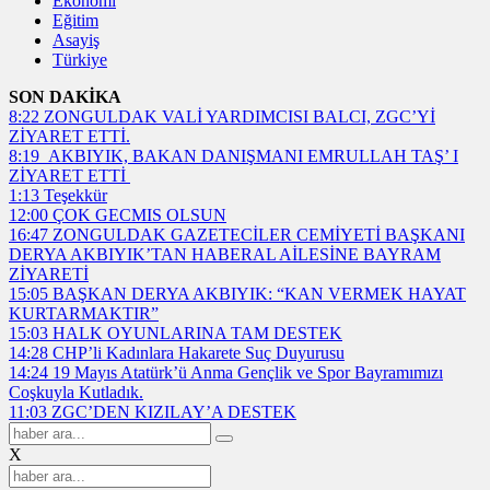
Ekonomi
Eğitim
Asayiş
Türkiye
SON DAKİKA
8:22
ZONGULDAK VALİ YARDIMCISI BALCI, ZGC’Yİ
ZİYARET ETTİ.
8:19
AKBIYIK, BAKAN DANIŞMANI EMRULLAH TAŞ’ I
ZİYARET ETTİ
1:13
Teşekkür
12:00
ÇOK GECMIS OLSUN
16:47
ZONGULDAK GAZETECİLER CEMİYETİ BAŞKANI
DERYA AKBIYIK’TAN HABERAL AİLESİNE BAYRAM
ZİYARETİ
15:05
BAŞKAN DERYA AKBIYIK: “KAN VERMEK HAYAT
KURTARMAKTIR”
15:03
HALK OYUNLARINA TAM DESTEK
14:28
CHP’li Kadınlara Hakarete Suç Duyurusu
14:24
19 Mayıs Atatürk’ü Anma Gençlik ve Spor Bayramımızı
Coşkuyla Kutladık.
11:03
ZGC’DEN KIZILAY’A DESTEK
X