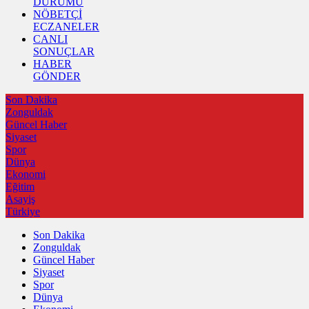
DURUMU
NÖBETÇİ
ECZANELER
CANLI
SONUÇLAR
HABER
GÖNDER
Son Dakika
Zonguldak
Güncel Haber
Siyaset
Spor
Dünya
Ekonomi
Eğitim
Asayiş
Türkiye
Son Dakika
Zonguldak
Güncel Haber
Siyaset
Spor
Dünya