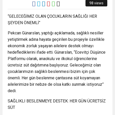
8:22
ZONGULDAK VALİ YARDIMCISI BALCI, ZGC’Yİ
98 views
“GELECEĞİMİZ OLAN ÇOCUKLARIN SAĞLIĞI HER
ZİYARET ETTİ.
ŞEYDEN ÖNEMLİ”
Pekcan Günarslan, yaptığı açıklamada, sağlıklı nesiller
yetiştirmek adına hayata geçirilen bu projeyle özellikle
ekonomik zorluk yaşayan ailelere destek olmayı
hedeflediklerini ifade etti. Günarslan, “Ecevitçi Düşünce
Platformu olarak, anaokulu ve ilkokul öğrencilerine
ücretsiz süt dağıtımına başlıyoruz. Geleceğimiz olan
çocuklarımızın sağlıklı beslenmesi bizim için çok
önemli. Her gün beslenme çantasına süt koyamayan
ailelerimize bir nebze de olsa katkı sunmak istiyoruz”
dedi.
SAĞLIKLI BESLENMEYE DESTEK: HER GÜN ÜCRETSİZ
SÜT