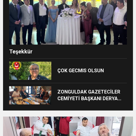
Teşekkür
ÇOK GECMIS OLSUN
ZONGULDAK GAZETECİLER
CEMİYETİ BAŞKANI DERYA
AKBIYIK’TAN HABERAL
AİLESİNE BAYRAM ZİYARETİ