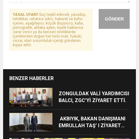
YASAL UYARI!
Suç teşkil edecek, yasadışı,
GÖNDER
tehditkar, rahatsız edici, hakaret ve küfür
içeren, aşağılayıcı, küçük düşürücü, kaba,
pornografik, ahlaka aykırı, kişilik haklarına
zarar verici ya da benzeri niteliklerde
içeriklerden doğan her türlü mali, hukuki,
cezai, idari sorumluluk içeriği gönderen
kişiye aittir.
BENZER HABERLER
ZONGULDAK VALİ YARDIMCISI
BALCI, ZGC’Yİ ZİYARET ETTİ.
AKBIYIK, BAKAN DANIŞMANI
EMRULLAH TAŞ’ I ZİYARET
ETTİ