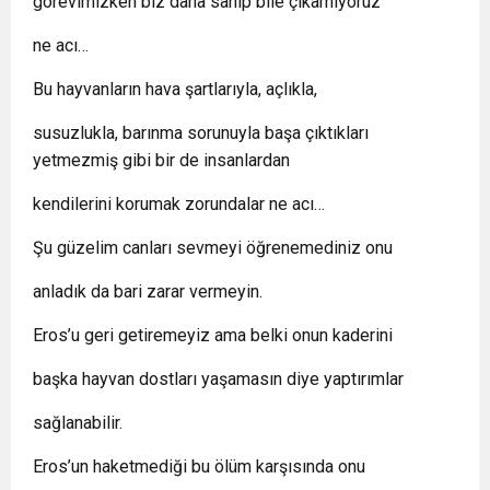
görevimizken biz daha sahip bile çıkamıyoruz
ne acı…
Bu hayvanların hava şartlarıyla, açlıkla,
susuzlukla, barınma sorunuyla başa çıktıkları
yetmezmiş gibi bir de insanlardan
kendilerini korumak zorundalar ne acı…
Şu güzelim canları sevmeyi öğrenemediniz onu
anladık da bari zarar vermeyin.
Eros’u geri getiremeyiz ama belki onun kaderini
başka hayvan dostları yaşamasın diye yaptırımlar
sağlanabilir.
Eros’un haketmediği bu ölüm karşısında onu