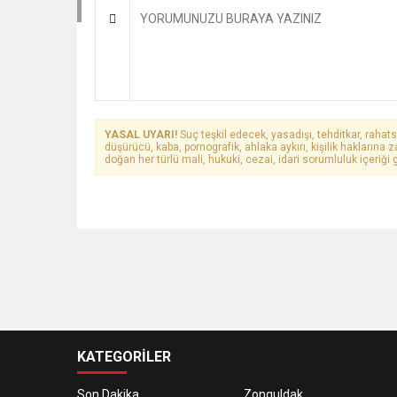
YASAL UYARI!
Suç teşkil edecek, yasadışı, tehditkar, rahats
düşürücü, kaba, pornografik, ahlaka aykırı, kişilik haklarına z
doğan her türlü mali, hukuki, cezai, idari sorumluluk içeriği g
KATEGORİLER
Son Dakika
Zonguldak