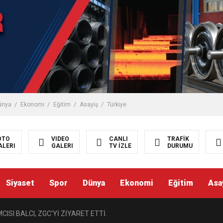
ünya
Ekonomi
Eğitim
Asayiş
Türkiye
OTO
VIDEO
CANLI
TRAFİK
ALERI
GALERI
TV İZLE
DURUMU
Siyaset
Spor
Dünya
Ekonomi
Eğitim
Asa
ISI BALCI, ZGC’Yİ ZİYARET ETTİ.