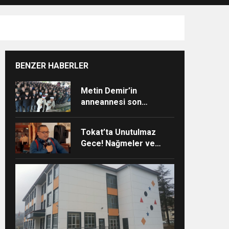
BENZER HABERLER
Metin Demir’in
anneannesi son
yolculuğuna uğurlandı
Tokat’ta Unutulmaz
Gece! Nağmeler ve
Hikâyeler Buluştu