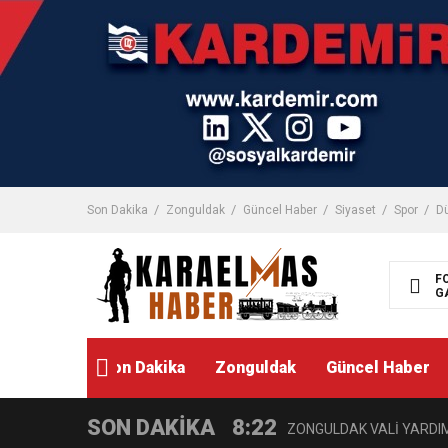
Son Dakika
Zonguldak
Güncel Haber
Siyaset
Spor
D
F
G
Son Dakika
Zonguldak
Güncel Haber
SON DAKİKA
8:22
ZONGULDAK VALİ YARDIMC