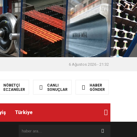
6 Ağustos 2026 - 21:32
NÖBETÇİ
CANLI
HABER
ECZANELER
SONUÇLAR
GÖNDER
yiş
Türkiye
8:19
AKBIYIK, BAKAN DANIŞMANI EMRULLAH TAŞ’ I ZİYARE