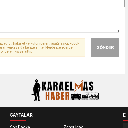
ız edici, hakaret ve küfür içeren, aşağılayıcı, küçük
GÖNDER
arar verici ya da benzeri niteliklerde içeriklerden
önderen kişiye aittir.
SAYFALAR
E
Son Dakika
Zonguldak