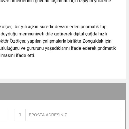
uvar örneklerinin güvenli taşınması için taşıyıcı yükleme
Özölçer, bir yılı aşkın süredir devam eden pnömatik tüp
uyduğu memnuniyeti dile getirerek dijital çağda hızlı
ör Özölçer, yapılan çalışmalarla birlikte Zonguldak için
utluluğunu ve gururunu yaşadıklarını ifade ederek pnömatik
masını ifade etti.