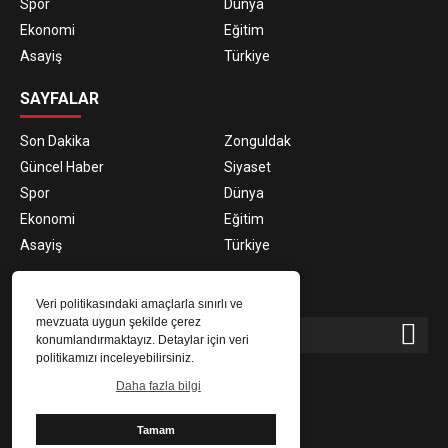
Spor
Dünya
Ekonomi
Eğitim
Asayiş
Türkiye
SAYFALAR
Son Dakika
Zonguldak
Güncel Haber
Siyaset
Spor
Dünya
Ekonomi
Eğitim
Asayiş
Türkiye
E-BÜLTEN ABONELİĞİ
Veri politikasındaki amaçlarla sınırlı ve
mevzuata uygun şekilde çerez
konumlandırmaktayız. Detaylar için veri
politikamızı inceleyebilirsiniz.
E-Bülten aboneliği ile haberlere daha hızlı erişin.
Daha fazla bilgi
Tamam