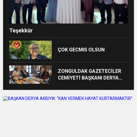
Teşekkür
ÇOK GECMIS OLSUN
ZONGULDAK GAZETECİLER
CEMİYETİ BAŞKANI DERYA
AKBIYIK’TAN HABERAL
AİLESİNE BAYRAM ZİYARETİ