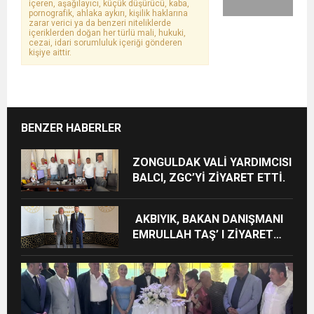
içeren, aşağılayıcı, küçük düşürücü, kaba,
pornografik, ahlaka aykırı, kişilik haklarına
zarar verici ya da benzeri niteliklerde
içeriklerden doğan her türlü mali, hukuki,
cezai, idari sorumluluk içeriği gönderen
kişiye aittir.
BENZER HABERLER
ZONGULDAK VALİ YARDIMCISI
BALCI, ZGC’Yİ ZİYARET ETTİ.
AKBIYIK, BAKAN DANIŞMANI
EMRULLAH TAŞ’ I ZİYARET
ETTİ