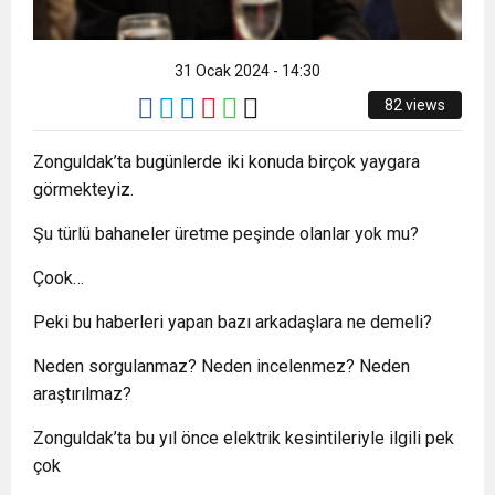
8:22
ZONGULDAK VALİ YARDIMCISI BALCI, ZGC’Yİ
31 Ocak 2024 - 14:30
ZİYARET ETTİ.
82 views
Zonguldak’ta bugünlerde iki konuda birçok yaygara
görmekteyiz.
Şu türlü bahaneler üretme peşinde olanlar yok mu?
Çook…
Peki bu haberleri yapan bazı arkadaşlara ne demeli?
Neden sorgulanmaz? Neden incelenmez? Neden
araştırılmaz?
Zonguldak’ta bu yıl önce elektrik kesintileriyle ilgili pek
çok