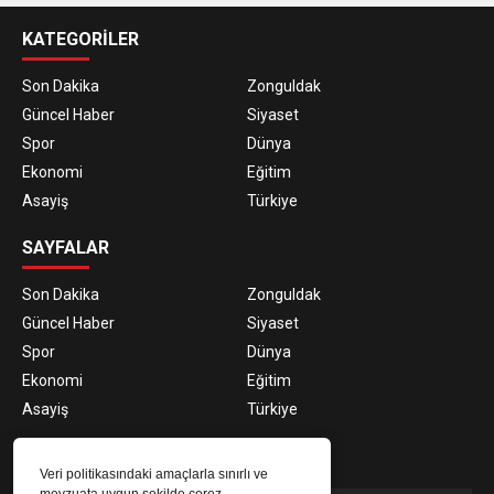
KATEGORİLER
Son Dakika
Zonguldak
Güncel Haber
Siyaset
Spor
Dünya
Ekonomi
Eğitim
Asayiş
Türkiye
SAYFALAR
Son Dakika
Zonguldak
Güncel Haber
Siyaset
Spor
Dünya
Ekonomi
Eğitim
Asayiş
Türkiye
E-BÜLTEN ABONELİĞİ
Veri politikasındaki amaçlarla sınırlı ve
mevzuata uygun şekilde çerez