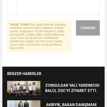
YASAL UYARI!
Suç teşkil edecek, yasadışı,
GÖNDER
tehditkar, rahatsız edici, hakaret ve küfür
içeren, aşağılayıcı, küçük düşürücü, kaba,
pornografik, ahlaka aykırı, kişilik haklarına
zarar verici ya da benzeri niteliklerde
içeriklerden doğan her türlü mali, hukuki,
cezai, idari sorumluluk içeriği gönderen
kişiye aittir.
BENZER HABERLER
ZONGULDAK VALİ YARDIMCISI
BALCI, ZGC’Yİ ZİYARET ETTİ.
AKBIYIK, BAKAN DANIŞMANI