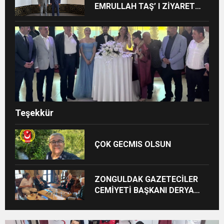
EMRULLAH TAŞ’ I ZİYARET
ETTİ
Teşekkür
ÇOK GECMIS OLSUN
ZONGULDAK GAZETECİLER
CEMİYETİ BAŞKANI DERYA
AKBIYIK’TAN HABERAL
AİLESİNE BAYRAM ZİYARETİ