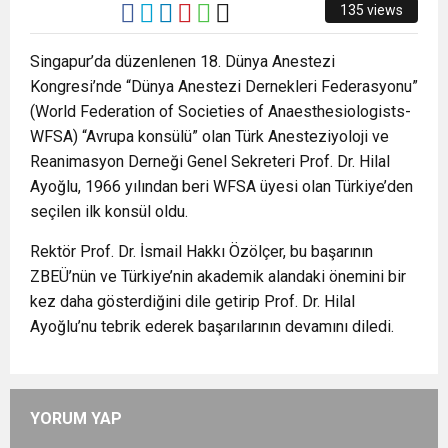
8:22
ZONGULDAK VALİ YARDIMCISI BALCI, ZGC’Yİ
135 views
Singapur’da düzenlenen 18. Dünya Anestezi
ZİYARET ETTİ.
Kongresi’nde “Dünya Anestezi Dernekleri Federasyonu”
(World Federation of Societies of Anaesthesiologists-
WFSA) “Avrupa konsülü” olan Türk Anesteziyoloji ve
Reanimasyon Derneği Genel Sekreteri Prof. Dr. Hilal
Ayoğlu, 1966 yılından beri WFSA üyesi olan Türkiye’den
seçilen ilk konsül oldu.
Rektör Prof. Dr. İsmail Hakkı Özölçer, bu başarının
ZBEÜ’nün ve Türkiye’nin akademik alandaki önemini bir
kez daha gösterdiğini dile getirip Prof. Dr. Hilal
Ayoğlu’nu tebrik ederek başarılarının devamını diledi.
YORUM YAP