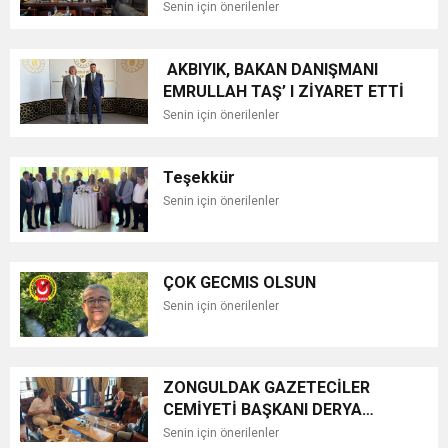
Senin için önerilenler
AKBIYIK, BAKAN DANIŞMANI
EMRULLAH TAŞ’ I ZİYARET ETTİ
Senin için önerilenler
Teşekkür
Senin için önerilenler
ÇOK GECMIS OLSUN
Senin için önerilenler
ZONGULDAK GAZETECİLER
CEMİYETİ BAŞKANI DERYA
AKBIYIK’TAN HABERAL AİLESİNE
Senin için önerilenler