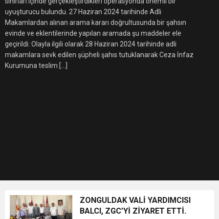
8:22
sınırları içinde gerçekleştirdikleri operasyonda önemli bir
ZONGULDAK VALİ YARDIMCISI BALCI, ZGC’Yİ
uyuşturucu bulundu. 27 Haziran 2024 tarihinde Adli
Makamlardan alınan arama kararı doğrultusunda bir şahsın
ZİYARET ETTİ.
evinde ve eklentilerinde yapılan aramada şu maddeler ele
geçirildi: Olayla ilgili olarak 28 Haziran 2024 tarihinde adli
makamlara sevk edilen şüpheli şahıs tutuklanarak Ceza İnfaz
Kurumuna teslim […]
ZONGULDAK VALİ YARDIMCISI
BALCI, ZGC’Yİ ZİYARET ETTİ.