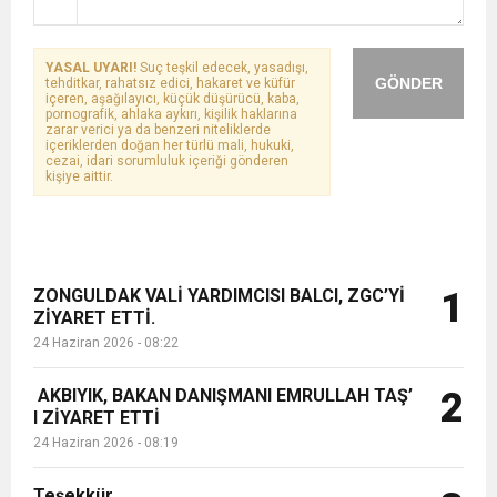
YASAL UYARI!
Suç teşkil edecek, yasadışı,
GÖNDER
tehditkar, rahatsız edici, hakaret ve küfür
içeren, aşağılayıcı, küçük düşürücü, kaba,
pornografik, ahlaka aykırı, kişilik haklarına
zarar verici ya da benzeri niteliklerde
içeriklerden doğan her türlü mali, hukuki,
cezai, idari sorumluluk içeriği gönderen
kişiye aittir.
ZONGULDAK VALİ YARDIMCISI BALCI, ZGC’Yİ
1
ZİYARET ETTİ.
24 Haziran 2026 - 08:22
AKBIYIK, BAKAN DANIŞMANI EMRULLAH TAŞ’
2
I ZİYARET ETTİ
24 Haziran 2026 - 08:19
Teşekkür